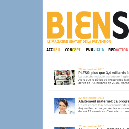
28 septembre 2015
PLFSS: plus que 3,4 milliards à
La branche maladie est encore fragile.
Alors que le déficit de l'Assurance Ma
déficit de 7,4 milliards en 2015, Maris
22 septembre 2015
Alaitement maternel: ça progr
On est encore loin des recommandatio
Aujourd'hui, en moyenne, les nouveau
durant 17 semaines. C'est mieux... m
22 septembre 2015