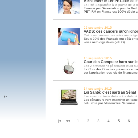
Alzheimer: le 1er PET-IRM de 
La Pitié-Salp&trière à la pointe de la 
Financé par l'Association pour la Rech
PET-IRM en France est 100% dédié a
22 septembre 2015
VADS: ces cancers qu'on igno
Quid des cancers des voies aéro-dige
Seuls 29% des Français ont déjà ente
voies aéro-digestives (VADS)
15 septembre 2015
Cour des Comptes: haro sur les
Les 2 professions pèseraient lourd su
La Cour des Comptes présente ce mar
sur l'application des lois de financeme
14 septembre 2015
Loi Santé: c'est parti au Sénat
/>
L'examen du texte détricoté a débuté
Les sénateurs vont examiner un texte 
celui voté par l'Assemblée Nationale
|<
<<
1
2
3
4
5
6