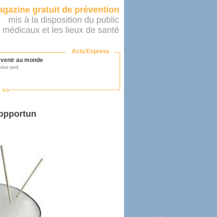
gazine gratuit de prévention
mis à la disposition du public
 médicaux et les lieux de santé
Actu Express
r venir au monde
lus tard
s >>
ononcer sur le système de santé
as par le ministère...
 opportun
mer son médecin
éalité
e 2016