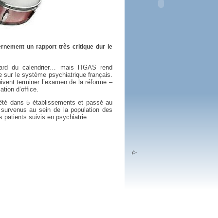
 plus en 2016
fs n'a pas été inutile
rnement un rapport très critique dur le
ard du calendrier… mais l’IGAS rend
ue sur le système psychiatrique français.
doivent terminer l’examen de la réforme –
ation d’office.
êté dans 5 établissements et passé au
s survenus au sein de la population des
es patients suivis en psychiatrie.
/>