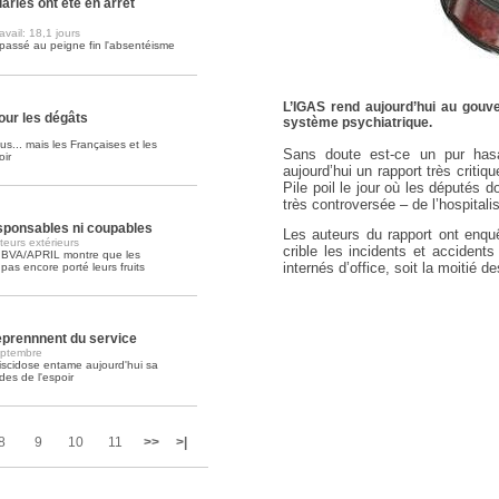
ariés ont été en arrêt
vail: 18,1 jours
Soins palliatifs: 40 millions de
passé au peigne fin l'absentéisme
La journée mondiale des soins palliati
lire la suite >>
L’IGAS rend aujourd’hui au gouve
ur les dégâts
système psychiatrique.
us... mais les Françaises et les
Sans doute est-ce un pur has
oir
aujourd’hui un rapport très critiq
Pile poil le jour où les députés 
très controversée – de l’hospitalis
esponsables ni coupables
Les auteurs du rapport ont enqu
eurs extérieurs
crible les incidents et accident
 BVA/APRIL montre que les
internés d’office, soit la moitié d
as encore porté leurs fruits
reprennnent du service
eptembre
iscidose entame aujourd'hui sa
es de l'espoir
8
9
10
11
>>
>|