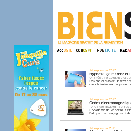
14 septembre 2015
Hypnose: ça marche et l
Un intérêt thérapeutique et des
Des chercheurs de l'Inserm ont 
dans le traitement de plusieur
14 septembre 2015
Ondes électromagnétique
"Une indemnisation n'est pas u
L'Académie de Médecine a ét
l’interprétation du jugement d
14 septembre 2015