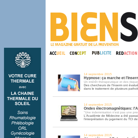
14 septembre 2015
Hypnose: ça marche et l'Inser
Un intérêt thérapeutique et des risques
Des chercheurs de l'Inserm ont évalué 
dans le traitement de plusieurs pathol
14 septembre 2015
Ondes électromagnétiques: l'A
"Une indemnisation n'est pas une preu
L'Académie de Médecine a été passa
l’interprétation du jugement du TCI d
14 septembre 2015