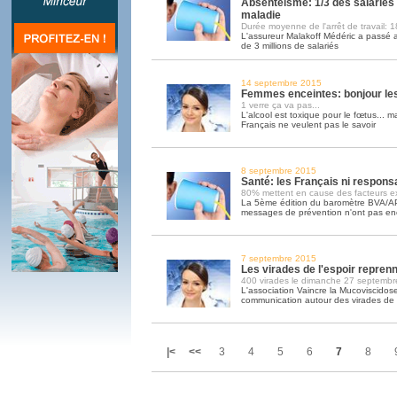
Absentéisme: 1/3 des salariés 
maladie
Durée moyenne de l'arrêt de travail: 1
L'assureur Malakoff Médéric a passé a
de 3 millions de salariés
14 septembre 2015
Femmes enceintes: bonjour le
1 verre ça va pas...
L'alcool est toxique pour le fœtus... m
Français ne veulent pas le savoir
8 septembre 2015
Santé: les Français ni respons
80% mettent en cause des facteurs ex
La 5ème édition du baromètre BVA/A
messages de prévention n'ont pas enco
7 septembre 2015
Les virades de l'espoir repren
400 virades le dimanche 27 septembr
L'association Vaincre la Mucoviscidos
communication autour des virades de l
|<
<<
3
4
5
6
7
8