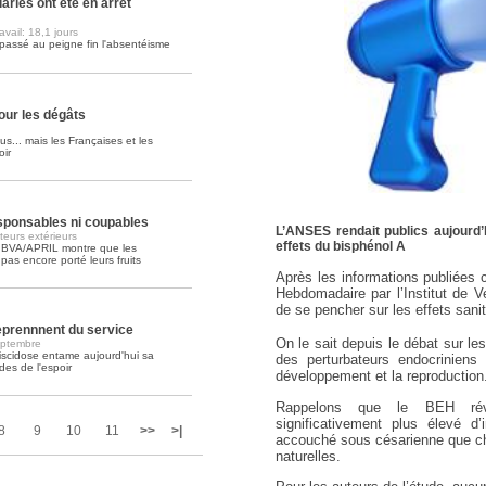
ariés ont été en arrêt
vail: 18,1 jours
Soins palliatifs: 40 millions de
passé au peigne fin l'absentéisme
La journée mondiale des soins palliati
lire la suite >>
ur les dégâts
us... mais les Françaises et les
oir
esponsables ni coupables
L’ANSES rendait publics aujourd’
eurs extérieurs
effets du bisphénol A
 BVA/APRIL montre que les
as encore porté leurs fruits
Après les informations publiées 
Hebdomadaire par l’Institut de V
de se pencher sur les effets sani
reprennnent du service
On le sait depuis le débat sur le
eptembre
iscidose entame aujourd'hui sa
des perturbateurs endocriniens 
es de l'espoir
développement et la reproduction
Rappelons que le BEH révé
significativement plus élevé 
8
9
10
11
>>
>|
accouché sous césarienne que ch
naturelles.