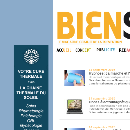
14 septembre 2015
Hypnose: ça marche et l
Un intérêt thérapeutique et des
Des chercheurs de l'Inserm ont 
dans le traitement de plusieur
14 septembre 2015
Ondes électromagnétique
"Une indemnisation n'est pas u
L'Académie de Médecine a ét
l’interprétation du jugement d
14 septembre 2015