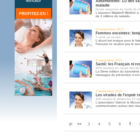
Absentéisme: 1/3 des sal
maladie
Durée moyenne de l'arrêt de tra
L'assureur Malakoff Médéric a 
de 3 millions de salariés
14 septembre 2015
Femmes enceintes: bonjo
1 verre ça va pas...
L'alcool est toxique pour le fœt
Français ne veulent pas le sav
8 septembre 2015
Santé: les Français ni r
80% mettent en cause des fact
La 5ème édition du baromètre
messages de prévention n'ont p
7 septembre 2015
Les virades de l'espoir 
400 virades le dimanche 27 s
L'association Vaincre la Mucov
communication autour des virad
|<
<<
3
4
5
6
7