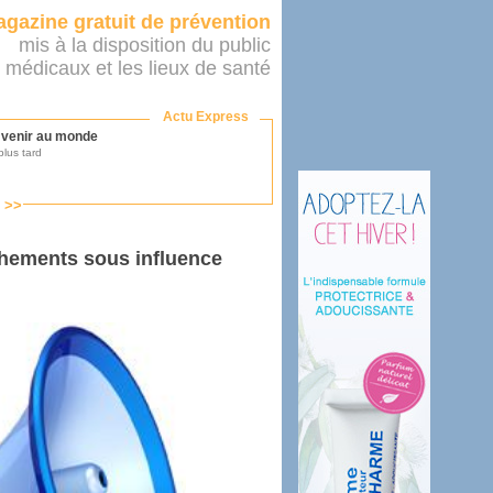
gazine gratuit de prévention
mis à la disposition du public
 médicaux et les lieux de santé
Actu Express
r venir au monde
lus tard
s >>
ononcer sur le système de santé
as par le ministère...
hements sous influence
mer son médecin
éalité
e 2016