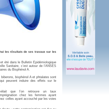
 plus en 2016
fs n'a pas été inutile
hui les résultats de ses travaux sur les
cet été dans le Bulletin Epidémiologique
eille Sanitaire, c’est autour de l’ANSES
taires du Bisphénol A.
s biberons, bisphénol A et phtalates sont
qui peuvent induire des effets sur le
.
lait que l’on retrouve un taux
d’imprégnation chez les femmes ayant
ez celles ayant accouché par les voies