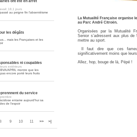
ariés ont été en arrêt
vail: 18,1 jours
Soins palliatifs: 40 millions de
passé au peigne fin l'absentéisme
La journée mondiale des soins palliati
La Mutualité Française organise l
lire la suite >>
au Parc André Citroën.
Organisées par la Mutualité F
ur les dégâts
Senior s’adressent aux plus de 
mettre au sport.
us... mais les Françaises et les
oir
Il faut dire que ces fameu
significativement moins que leur
Allez, hop, bouge de là, Pépé !
esponsables ni coupables
eurs extérieurs
 BVA/APRIL montre que les
as encore porté leurs fruits
reprennnent du service
eptembre
iscidose entame aujourd'hui sa
es de l'espoir
8
9
10
11
>>
>|