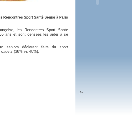
 plus en 2016
fs n'a pas été inutile
es Rencontres Sport Santé Senior à Paris
rançaise, les Rencontres Sport Sante
55 ans et sont censées les aider à se
x seniors déclarent faire du sport
s cadets (38% vs 48%).
/>