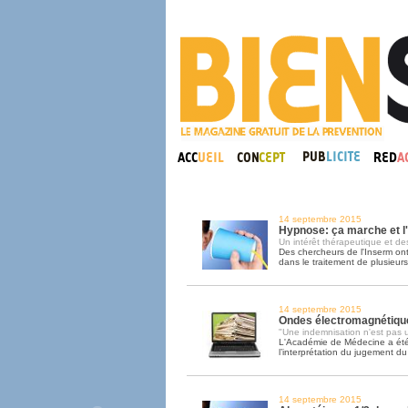
14 septembre 2015
Hypnose: ça marche et l
Un intérêt thérapeutique et des
Des chercheurs de l'Inserm ont 
dans le traitement de plusieur
14 septembre 2015
Ondes électromagnétique
"Une indemnisation n'est pas u
L'Académie de Médecine a ét
l’interprétation du jugement d
14 septembre 2015