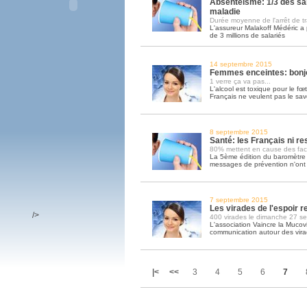
Absentéisme: 1/3 des sal
maladie
Durée moyenne de l'arrêt de tra
L'assureur Malakoff Médéric a 
de 3 millions de salariés
14 septembre 2015
Femmes enceintes: bonjo
1 verre ça va pas...
L'alcool est toxique pour le fœt
Français ne veulent pas le sav
8 septembre 2015
Santé: les Français ni r
80% mettent en cause des fact
La 5ème édition du baromètre
messages de prévention n'ont p
7 septembre 2015
Les virades de l'espoir 
/>
400 virades le dimanche 27 s
L'association Vaincre la Mucov
communication autour des virad
|<
<<
3
4
5
6
7