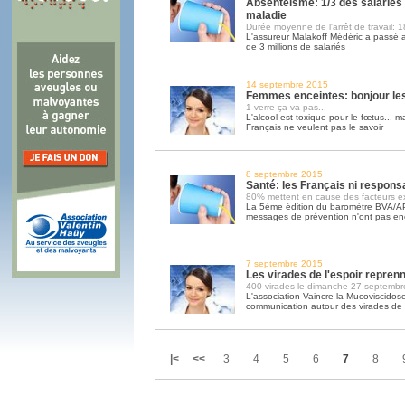
Absentéisme: 1/3 des salariés 
maladie
Durée moyenne de l'arrêt de travail: 1
L'assureur Malakoff Médéric a passé a
de 3 millions de salariés
14 septembre 2015
Femmes enceintes: bonjour le
1 verre ça va pas...
L'alcool est toxique pour le fœtus... m
Français ne veulent pas le savoir
8 septembre 2015
Santé: les Français ni respons
80% mettent en cause des facteurs ex
La 5ème édition du baromètre BVA/A
messages de prévention n'ont pas enco
7 septembre 2015
Les virades de l'espoir repren
400 virades le dimanche 27 septembr
L'association Vaincre la Mucoviscidos
communication autour des virades de l
|<
<<
3
4
5
6
7
8