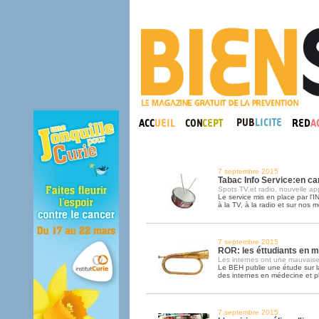
7 septembre 2015
Tabac Info Service:en 
Spots TV,et radio, nouvelle app
Le service mis en place par l
à la TV, à la radio et sur nos m
7 septembre 2015
ROR: les éttudiants en 
Les internes ont une mauvaise
Le BEH publie une étude sur l
des internes en médecine et 
7 septembre 2015