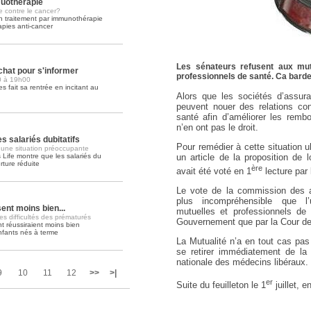
muothérapie
te contre le cancer?
un traitement par immunothérapie
Soins palliatifs: 40 millions de
rapies anti-cancer
La journée mondiale des soins palliati
lire la suite >>
Les sénateurs refusent aux mutu
chat pour s'informer
professionnels de santé. Ca barde
00 à 19h00
s fait sa rentrée en incitant au
Alors que les sociétés d’assura
peuvent nouer des relations con
santé afin d’améliorer les remb
n’en ont pas le droit.
s salariés dubitatifs
Pour remédier à cette situation 
 une situation préoccupante
ife montre que les salariés du
un article de la proposition de lo
rture réduite
ère
avait été voté en 1
lecture par
Le vote de la commission des af
plus incompréhensible que l’ut
nt moins bien...
mutuelles et professionnels de
es difficultés des prématurés
Gouvernement que par la Cour d
 réussiraient moins bien
nfants nés à terme
La Mutualité n’a en tout cas pas 
se retirer immédiatement de la 
nationale des médecins libéraux.
9
10
11
12
>>
>|
er
Suite du feuilleton le 1
juillet, 