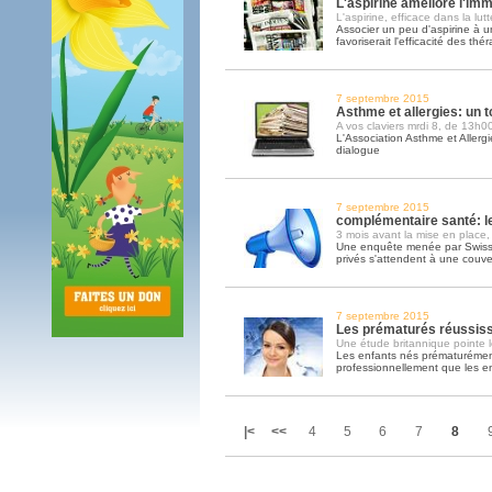
L'aspirine améliore l'im
L'aspirine, efficace dans la lut
Associer un peu d'aspirine à 
favoriserait l'efficacité des thé
7 septembre 2015
Asthme et allergies: un t
A vos claviers mrdi 8, de 13h
L'Association Asthme et Allergie
dialogue
7 septembre 2015
complémentaire santé: le
3 mois avant la mise en place,
Une enquête menée par Swiss L
privés s'attendent à une couve
7 septembre 2015
Les prématurés réussisse
Une étude britannique pointe l
Les enfants nés prématurément
professionnellement que les e
|<
<<
4
5
6
7
8