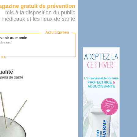
gazine gratuit de prévention
mis à la disposition du public
 médicaux et les lieux de santé
Actu Express
r venir au monde
lus tard
s >>
ononcer sur le système de santé
as par le ministère...
ualité
nnels de santé
mer son médecin
éalité
e 2016