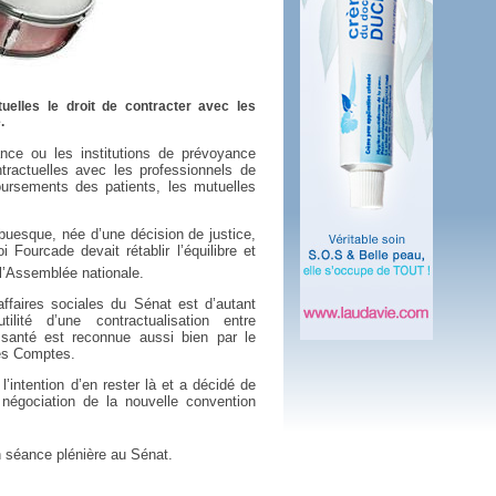
 plus en 2016
fs n'a pas été inutile
elles le droit de contracter avec les
.
nce ou les institutions de prévoyance
tractuelles avec les professionnels de
oursements des patients, les mutuelles
ubuesque, née d’une décision de justice,
i Fourcade devait rétablir l’équilibre et
 l’Assemblée nationale.
faires sociales du Sénat est d’autant
ilité d’une contractualisation entre
 santé est reconnue aussi bien par le
es Comptes.
l’intention d’en rester là et a décidé de
négociation de la nouvelle convention
en séance plénière au Sénat.