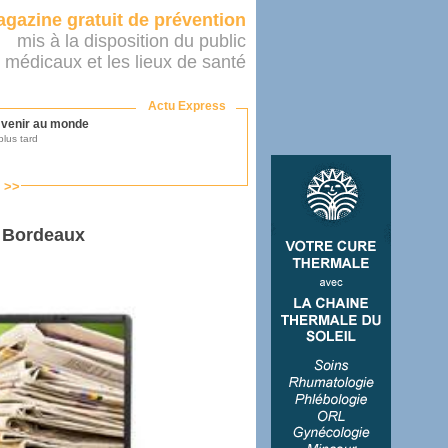
gazine gratuit de prévention
mis à la disposition du public
 médicaux et les lieux de santé
Actu Express
r venir au monde
lus tard
s >>
ononcer sur le système de santé
as par le ministère...
 à Bordeaux
mer son médecin
éalité
e 2016