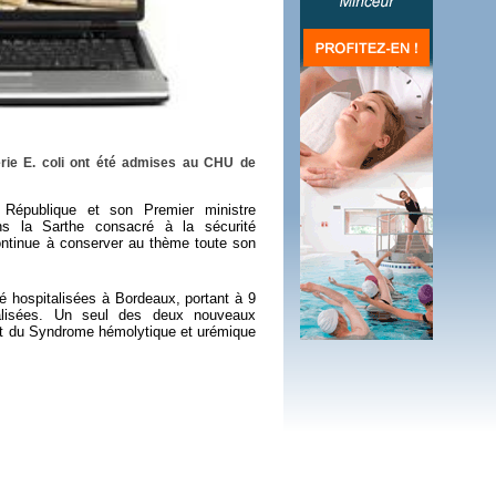
 plus en 2016
fs n'a pas été inutile
érie E. coli ont été admises au CHU de
 République et son Premier ministre
ns la Sarthe consacré à la sécurité
 continue à conserver au thème toute son
é hospitalisées à Bordeaux, portant à 9
alisées. Un seul des deux nouveaux
nt du Syndrome hémolytique et urémique