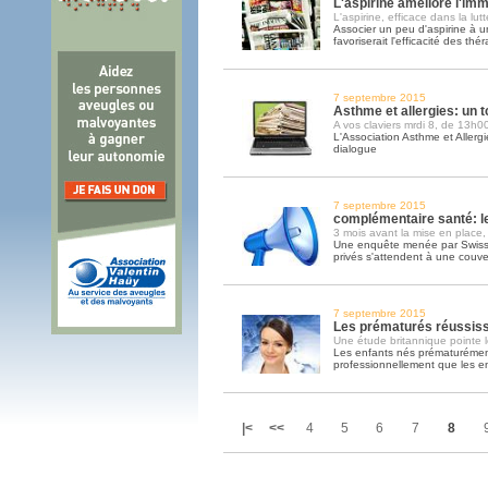
L'aspirine améliore l'im
L'aspirine, efficace dans la lut
Associer un peu d'aspirine à 
favoriserait l'efficacité des thé
7 septembre 2015
Asthme et allergies: un t
A vos claviers mrdi 8, de 13h
L'Association Asthme et Allergie
dialogue
7 septembre 2015
complémentaire santé: le
3 mois avant la mise en place,
Une enquête menée par Swiss L
privés s'attendent à une couve
7 septembre 2015
Les prématurés réussisse
Une étude britannique pointe l
Les enfants nés prématurément
professionnellement que les e
|<
<<
4
5
6
7
8