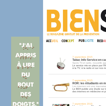
7 septembre 2015
Tabac Info Service:en 
Spots TV,et radio, nouvelle app
Le service mis en place par l
à la TV, à la radio et sur nos m
7 septembre 2015
ROR: les éttudiants en 
Les internes ont une mauvaise
Le BEH publie une étude sur l
des internes en médecine et 
7 septembre 2015