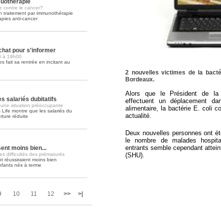
muothérapie
te contre le cancer?
un traitement par immunothérapie
Soins palliatifs: 40 millions de
rapies anti-cancer
La journée mondiale des soins palliati
lire la suite >>
chat pour s'informer
00 à 19h00
s fait sa rentrée en incitant au
2 nouvelles victimes de la bact
Bordeaux.
Alors que le Président de la
s salariés dubitatifs
effectuent un déplacement da
 une situation préoccupante
alimentaire, la bactérie E. coli
ife montre que les salariés du
actualité.
rture réduite
Deux nouvelles personnes ont ét
le nombre de malades hospit
entrants semble cependant attei
nt moins bien...
(SHU).
es difficultés des prématurés
 réussiraient moins bien
nfants nés à terme
9
10
11
12
>>
>|