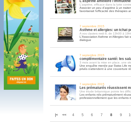
L'aspirine améliore l'immuothé
L'aspirine, efficace dans la lutte contr
Associer un peu d'aspirine à un trait
favoriserait l'efficacité des thérapies a
7 septembre 2015
Asthme et allergies: un tchat p
A vos claviers mrdi 8, de 13h00 à 19h
L'Association Asthme et Allergies fait 
dialogue
7 septembre 2015
complémentaire santé: les sala
3 mois avant la mise en place, une si
Une enquête menée par Swiss Life mon
privés s'attendent à une couverture ré
7 septembre 2015
Les prématurés réussissent mo
Une étude britannique pointe les diffi
Les enfants nés prématurément réussi
professionnellement que les enfants 
|<
<<
4
5
6
7
8
9
1