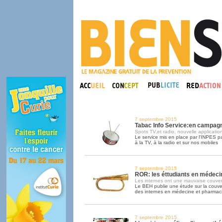
7 septembre 2015
Tabac Info Service:en campag
Spots TV,et radio, nouvelle applicatio
Le service mis en place par l'INPES 
à la TV, à la radio et sur nos mobiles
7 septembre 2015
ROR: les éttudiants en médeci
Les internes ont une mauvaise couver
Le BEH publie une étude sur la couv
des internes en médecine et pharmac
7 septembre 2015