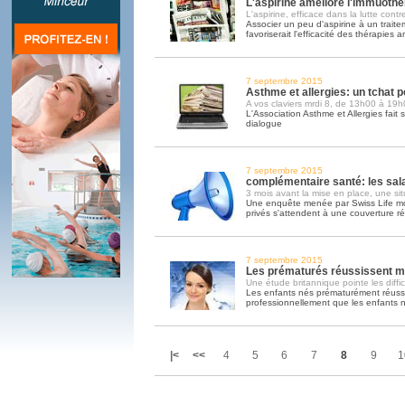
L'aspirine améliore l'immuothé
L'aspirine, efficace dans la lutte contr
Associer un peu d'aspirine à un trait
favoriserait l'efficacité des thérapies a
7 septembre 2015
Asthme et allergies: un tchat p
A vos claviers mrdi 8, de 13h00 à 19h
L'Association Asthme et Allergies fait 
dialogue
7 septembre 2015
complémentaire santé: les sala
3 mois avant la mise en place, une si
Une enquête menée par Swiss Life mon
privés s'attendent à une couverture ré
7 septembre 2015
Les prématurés réussissent mo
Une étude britannique pointe les diffi
Les enfants nés prématurément réussi
professionnellement que les enfants 
|<
<<
4
5
6
7
8
9
1