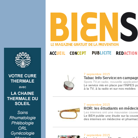
7 septembre 2015
Tabac Info Service:en campag
Spots TV,et radio, nouvelle applicatio
Le service mis en place par l'INPES 
à la TV, à la radio et sur nos mobiles
7 septembre 2015
ROR: les éttudiants en médeci
Les internes ont une mauvaise couver
Le BEH publie une étude sur la couv
des internes en médecine et pharmac
7 septembre 2015