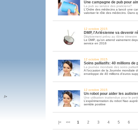
Une campagne de pub pour ai
La pub au service des praticiens?
L'Ordre des médecins a lancé une c
valoriser le rôle des médecins. Dans q
12 octobre 2015
DMP, l'Arlésienne va devenir ré
Déploiement prévu au 4ème trimestre
Le DMP, qu'on attend vainement depui
service en 2016
12 octobre 2015
Soins palliatifs: 40 millions de
La journée mondiale des soins palliatif
A l'occasion de la Journée mondiale des
enveloppe de 40 millions d'euros sup
12 octobre 2015
Un robot pour aider les autiste
/>
Une utilisation inattendue pour le peti
L’expérimentation du robot Nao auprès
semble positive
|< <<
1
2
3
4
5
6