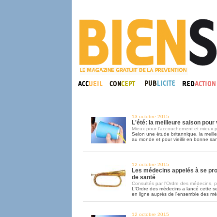
13 octobre 2015
L'été: la meilleure saison pou
Mieux pour l'accouchement et mieux p
Selon une étude britannique, la meill
au monde et pour vieillir en bonne sant
12 octobre 2015
Les médecins appelés à se pr
de santé
Consultés par l'Ordre des médecins, pa
L'Ordre des médecins a lancé cette 
en ligne auprès de l'ensemble des m
12 octobre 2015