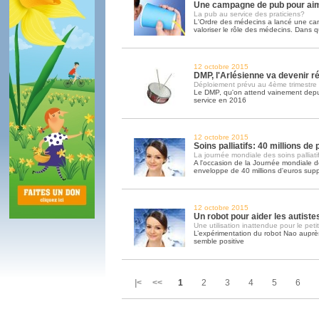
Une campagne de pub pour ai
La pub au service des praticiens?
L'Ordre des médecins a lancé une c
valoriser le rôle des médecins. Dans q
12 octobre 2015
DMP, l'Arlésienne va devenir ré
Déploiement prévu au 4ème trimestre
Le DMP, qu'on attend vainement depui
service en 2016
12 octobre 2015
Soins palliatifs: 40 millions de
La journée mondiale des soins palliatif
A l'occasion de la Journée mondiale des
enveloppe de 40 millions d'euros sup
12 octobre 2015
Un robot pour aider les autiste
Une utilisation inattendue pour le peti
L’expérimentation du robot Nao auprès
semble positive
|< <<
1
2
3
4
5
6