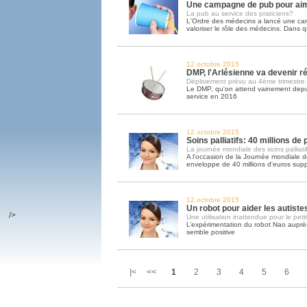
Une campagne de pub pour ai
La pub au service des praticiens?
L'Ordre des médecins a lancé une c
valoriser le rôle des médecins. Dans q
12 octobre 2015
DMP, l'Arlésienne va devenir ré
Déploiement prévu au 4ème trimestre
Le DMP, qu'on attend vainement depui
service en 2016
12 octobre 2015
Soins palliatifs: 40 millions de
La journée mondiale des soins palliatif
A l'occasion de la Journée mondiale des
enveloppe de 40 millions d'euros sup
12 octobre 2015
Un robot pour aider les autiste
/>
Une utilisation inattendue pour le peti
L’expérimentation du robot Nao auprès
semble positive
|< <<
1
2
3
4
5
6