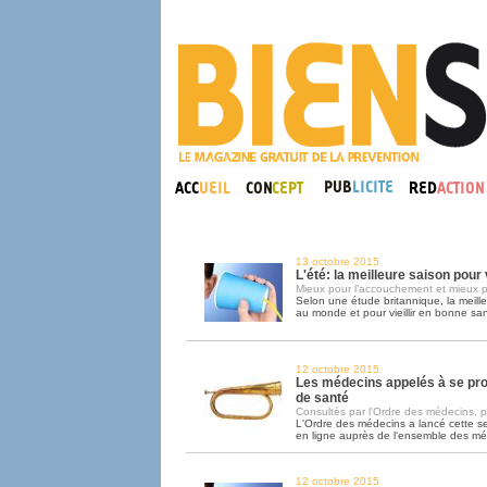
13 octobre 2015
L'été: la meilleure saison pou
Mieux pour l'accouchement et mieux p
Selon une étude britannique, la meill
au monde et pour vieillir en bonne sant
12 octobre 2015
Les médecins appelés à se pr
de santé
Consultés par l'Ordre des médecins, pa
L'Ordre des médecins a lancé cette 
en ligne auprès de l'ensemble des m
12 octobre 2015