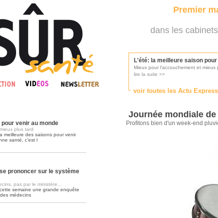
Premier ma
dans les cabinets
L'été: la meilleure saison pou
Mieux pour l'accouchement et mieux p
lire la suite >>
voir toutes les Actu Expres
Les médecins appelés à se pr
Consultés par l'Ordre des médecins, p
Journée mondiale de 
lire la suite >>
n pour venir au monde
Profitons bien d'un week-end pluvi
mieux plus tard
a meilleure des saisons pour venir
nne santé, c'est l
Une campagne de pub pour ai
La pub au service des praticiens?
lire la suite >>
se prononcer sur le système
ins, pas par le ministère...
 cette semaine une grande enquête
DMP, l'Arlésienne va devenir r
 des médecins
Déploiement prévu au 4ème trimestr
lire la suite >>