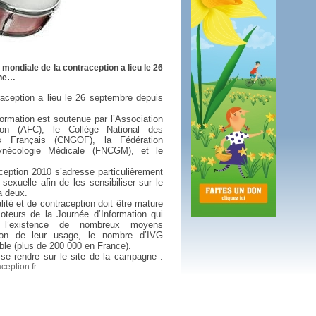
 plus en 2016
fs n'a pas été inutile
ondiale de la contraception a lieu le 26
che…
aception a lieu le
26 septembre
depuis
formation est soutenue par
l’Association
ion (AFC),
le Collège National des
ns Français (CNGOF)
,
la Fédération
ynécologie Médicale (FNCGM), et le
ception 2010 s’adresse particulièrement
sexuelle afin de les sensibiliser sur le
à deux.
ité et de contraception doit être mature
oteurs de la Journée d’Information qui
 l’existence de nombreux moyens
ation de leur usage, le nombre d’IVG
ble (plus de 200 000 en France).
 se rendre sur le site de la campagne :
ception.fr