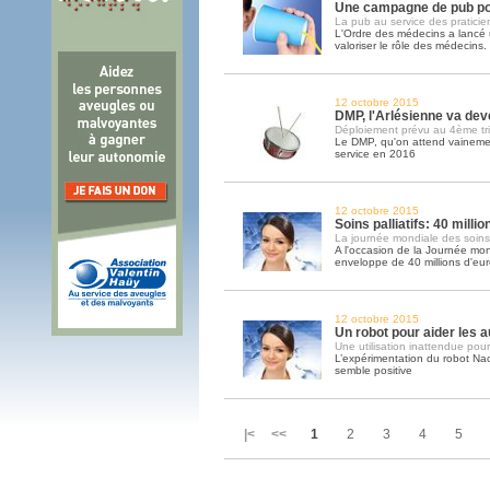
Une campagne de pub po
La pub au service des praticie
L'Ordre des médecins a lanc
valoriser le rôle des médecins
12 octobre 2015
DMP, l'Arlésienne va deve
Déploiement prévu au 4ème tr
Le DMP, qu'on attend vainemen
service en 2016
12 octobre 2015
Soins palliatifs: 40 milli
La journée mondiale des soins pa
A l'occasion de la Journée mond
enveloppe de 40 millions d'eu
12 octobre 2015
Un robot pour aider les a
Une utilisation inattendue pour
L’expérimentation du robot Na
semble positive
|< <<
1
2
3
4
5