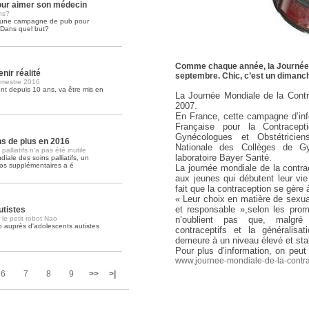
ur aimer son médecin
ns?
é une campagne de pub pour
Soins palliatifs: 40 millions de
. Dans quel but?
La journée mondiale des soins palliati
lire la suite >>
Comme chaque année, la Journée m
nir réalité
septembre. Chic, c’est un diman
imestre 2016
t depuis 10 ans, va être mis en
La Journée Mondiale de la Contr
2007.
En France, cette campagne d’in
Française pour la Contracept
Gynécologues et Obstétricie
ons de plus en 2016
Nationale des Collèges de G
lliatifs n'a pas été inutile
laboratoire Bayer Santé.
iale des soins palliatifs, un
ros supplémentaires a é
La journée mondiale de la contra
aux jeunes qui débutent leur vie 
fait que la contraception se gère 
« Leur choix en matière de sexual
et responsable »,selon les prom
utistes
 le petit robot Nao
n’oublient pas que, malgré
o auprès d'adolescents autistes
contraceptifs et la généralis
demeure à un niveau élevé et sta
Pour plus d’information, on peut
www.journee-mondiale-de-la-contra
6
7
8
9
>>
>|