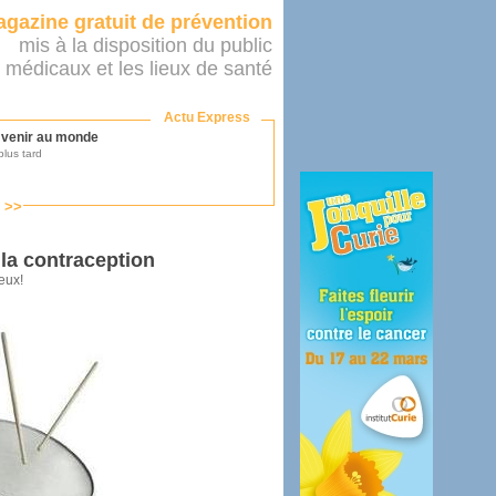
gazine gratuit de prévention
mis à la disposition du public
 médicaux et les lieux de santé
Actu Express
r venir au monde
lus tard
s >>
ononcer sur le système de santé
as par le ministère...
la contraception
eux!
mer son médecin
éalité
e 2016