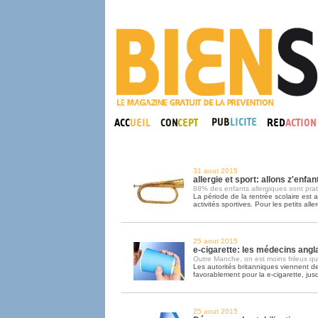
31 aout 2015
allergie et sport: allons z'enfant
88% des enfants allergiques sont pra
La période de la rentrée scolaire est au
activités sportives. Pour les petits alle
25 aout 2015
e-cigarette: les médecins angla
Outre Manche, on est moins frileux qu'
Les autorités britanniques viennent d
favorablement pour la e-cigarette, jus
25 aout 2015