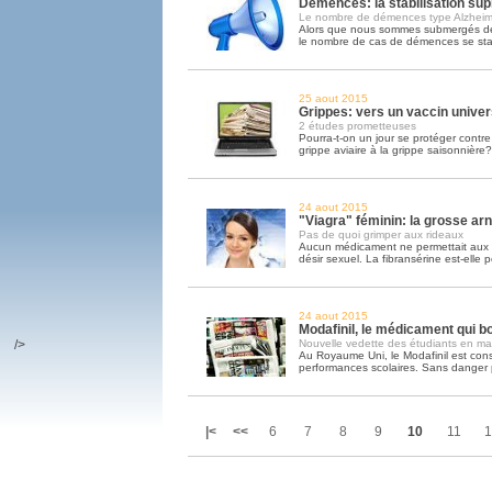
Démences: la stabilisation sup
Le nombre de démences type Alzheime
Alors que nous sommes submergés de 
le nombre de cas de démences se sta
25 aout 2015
Grippes: vers un vaccin univer
2 études prometteuses
Pourra-t-on un jour se protéger contre 
grippe aviaire à la grippe saisonnière?
24 aout 2015
"Viagra" féminin: la grosse ar
Pas de quoi grimper aux rideaux
Aucun médicament ne permettait aux 
désir sexuel. La fibransérine est-elle p
24 aout 2015
Modafinil, le médicament qui bo
/>
Nouvelle vedette des étudiants en mal
Au Royaume Uni, le Modafinil est co
performances scolaires. Sans danger par
|<
<<
6
7
8
9
10
11
1