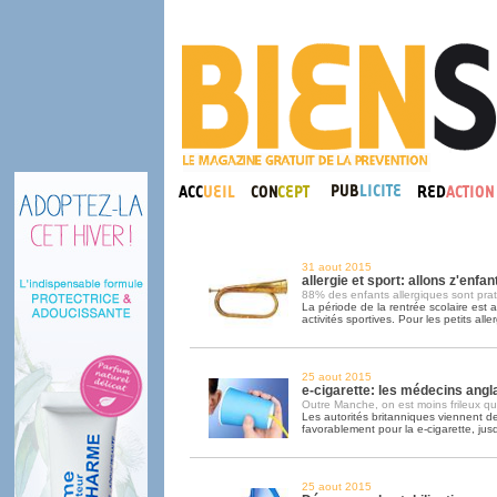
31 aout 2015
allergie et sport: allons z'enfant
88% des enfants allergiques sont pra
La période de la rentrée scolaire est au
activités sportives. Pour les petits alle
25 aout 2015
e-cigarette: les médecins angla
Outre Manche, on est moins frileux qu'
Les autorités britanniques viennent d
favorablement pour la e-cigarette, jus
25 aout 2015