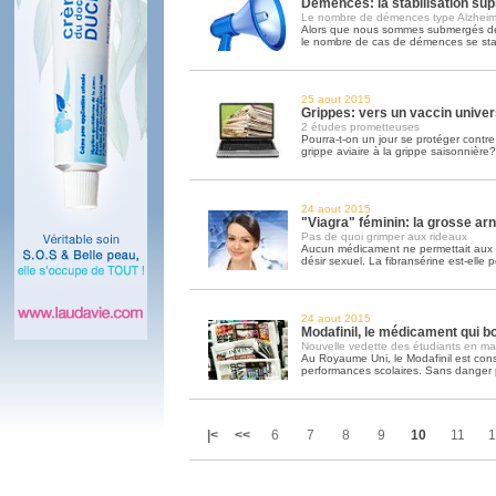
Démences: la stabilisation sup
Le nombre de démences type Alzheime
Alors que nous sommes submergés de 
le nombre de cas de démences se sta
25 aout 2015
Grippes: vers un vaccin univer
2 études prometteuses
Pourra-t-on un jour se protéger contre 
grippe aviaire à la grippe saisonnière?
24 aout 2015
"Viagra" féminin: la grosse ar
Pas de quoi grimper aux rideaux
Aucun médicament ne permettait aux 
désir sexuel. La fibransérine est-elle p
24 aout 2015
Modafinil, le médicament qui bo
Nouvelle vedette des étudiants en mal
Au Royaume Uni, le Modafinil est co
performances scolaires. Sans danger par
|<
<<
6
7
8
9
10
11
1