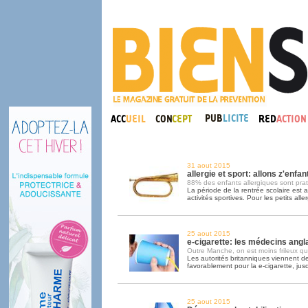
31 aout 2015
allergie et sport: allons z'enfant
88% des enfants allergiques sont pra
La période de la rentrée scolaire est au
activités sportives. Pour les petits alle
25 aout 2015
e-cigarette: les médecins angla
Outre Manche, on est moins frileux qu'
Les autorités britanniques viennent d
favorablement pour la e-cigarette, jus
25 aout 2015