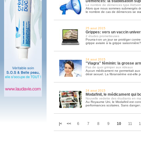
Démences: la stabilisation sup
Le nombre de démences type Alzheime
Alors que nous sommes submergés de 
le nombre de cas de démences se sta
25 aout 2015
Grippes: vers un vaccin univer
2 études prometteuses
Pourra-t-on un jour se protéger contre 
grippe aviaire à la grippe saisonnière?
24 aout 2015
"Viagra" féminin: la grosse ar
Pas de quoi grimper aux rideaux
Aucun médicament ne permettait aux 
désir sexuel. La fibransérine est-elle p
24 aout 2015
Modafinil, le médicament qui bo
Nouvelle vedette des étudiants en mal
Au Royaume Uni, le Modafinil est co
performances scolaires. Sans danger par
|<
<<
6
7
8
9
10
11
1