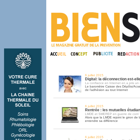
6 juillet 2015
Digital: la déconnection est-el
La confiance en Internet en a pris un
Le baromètre Caisse des Dépôts/Acse
de l'adhésion au tout Internet
6 juillet 2015
Rentrée : les mutuelles étudian
LMDE et SMEREP en guerre de com’
Alors que la LMDE rejoint le giron de
entendre sa différence
6 juillet 2015