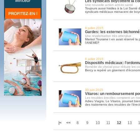
Les syndicats boycottent la co
Une nouvelle action anti-loi santé
Toujours aussi histiles à la Loi Santé 
syndicats médicaux menacent de boyco
6 juillet 2015
Gardes: les externes bichonnés
Une revalorisation très attendue
Marisol Touraine t en avait réservé la
l'ANEMEF
6 juillet 2015
Dispositifs médicaux: l'ordon
Remède de cheval pour réduire les co
Bercy a repéré un gisement d'économie
30 juin 2015
Vitaros: un remboursement po
Les troubles érectiles comptent un no
Adieu Viagra. Le Vitaros, pourrait bi
des traitements des troubles de l'érect
|<
<<
8
9
10
11
12
13