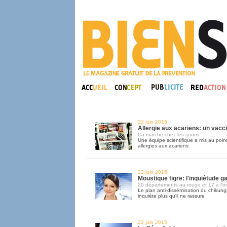
22 juin 2015
Allergie aux acariens: un vacc
Ca marche chez les souris...
Une équipe scientifique a mis au poin
allergies aux acariens
22 juin 2015
Moustique tigre: l'inquiétude g
20 départements au rouge et 17 à l'o
Le plan anti-dissémination du chikun
inquiète plus qu'il ne rassure
22 juin 2015