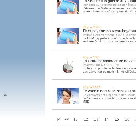
La Sécu fait la guerre aux stat
Menaces sur des milliers de généralis
L'Assurance Maladie adresse des milli
généralistes accusés de prescrire san
22 juin 2015
Tiers payant: nouveau boycottag
refus d'extension pour l'aide à la com
La CSMF appelle à une nouvelle acti
les bénéficiaires à la complémentaire 
16 juin 2015
La Griffe hebdomadaire de Ja
Infolettre BIEN SÛR SANTE
Suite à un problème technique de routa
pas parvenue ce matin. En voici l'édit
16 juin 2015
Le vaccin contre le zona est ar
/>
Le Zostavax est disponible depuis lun
Le 1er vaccin contre le zona est déve
MSD
|<
<<
11
12
13
14
15
16