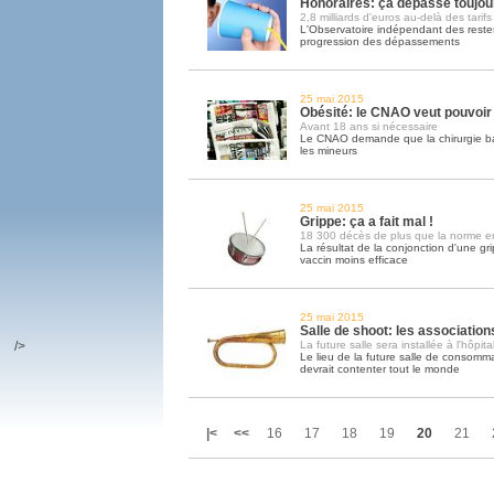
Honoraires: ça dépasse toujou
2,8 milliards d'euros au-delà des tarif
L'Observatoire indépendant des reste
progression des dépassements
25 mai 2015
Obésité: le CNAO veut pouvoir 
Avant 18 ans si nécessaire
Le CNAO demande que la chirurgie bar
les mineurs
25 mai 2015
Grippe: ça a fait mal !
18 300 décès de plus que la norme 
La résultat de la conjonction d'une gr
vaccin moins efficace
25 mai 2015
Salle de shoot: les associatio
/>
La future salle sera installée à l'hôpita
Le lieu de la future salle de consomm
devrait contenter tout le monde
|<
<<
16
17
18
19
20
21