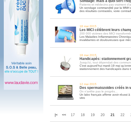
Sondage: mais à quoi sert l'hôp
Patients et médecins pas vraiment d'
Un sondage commandité par la MNH e
des résultats contrastés, voire contrad
18 mai 2015
Les MICI célèbrent leurs cham
200 000 victimes des MICI transformé
Les Maladies Inflammatoires Chronique
invalidantes et douloureuses que méc
18 mai 2015
Handicapés: stationnement grat
Jusqu'ici, tout dépendait des commun
C'est aujourd'hui mardi 19 mai qu'entre
stationnement des handicapés dans t
12 mai 2015
Des spermatozoïdes créés in v
On n'arrête pas le progrès...
Un labo français affirme avoir réussi 
vitro
|<
<<
17
18
19
20
21
22