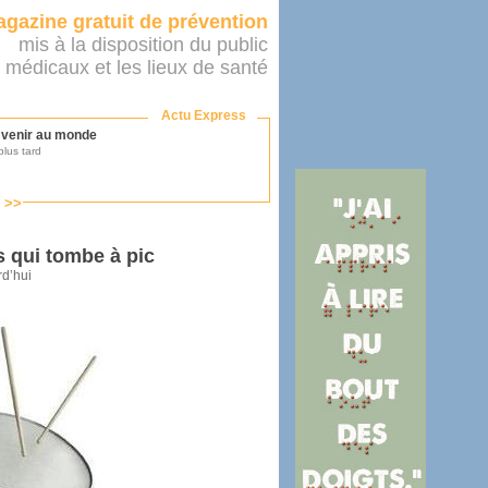
gazine gratuit de prévention
mis à la disposition du public
 médicaux et les lieux de santé
Actu Express
r venir au monde
lus tard
s >>
ononcer sur le système de santé
as par le ministère...
s qui tombe à pic
rd’hui
mer son médecin
éalité
e 2016