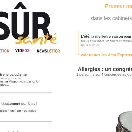
Premier ma
dans les cabinets
L'été: la meilleure saison pou
Mieux pour l'accouchement et mieux p
lire la suite >>
voir toutes les Actu Expres
Les médecins appelés à se pr
Consultés par l'Ordre des médecins, p
Allergies : un congrè
lire la suite >>
tre le paludisme
1 personne sur 4 concernée aujou
testé pour vous
tus au Viagra, mais pas celle
palu...
Une campagne de pub pour ai
La pub au service des praticiens?
lire la suite >>
r doucement sur le sel
saucisson tue" sur nos tables
DMP, l'Arlésienne va devenir r
Déploiement prévu au 4ème trimestr
lire la suite >>