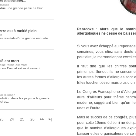
es colonisées...
 masse
llue une grande partie de l'arc
Soins palliatifs: 40 millions de
La journée mondiale des soins palliati
lire la suite >>
Paradoxe : alors que le nombr
rre est à moitié plein
allergologues ne cesse de baiss
on
es résultats d'une grande enquête
Si vous avez échappé au reportage s
semaines, vous étiez sans doute 
peut dire, le marronnier par excelle
ulé est mort
eine forme est mort
Il faut dire que les chiffres s
cœur Carmat est mort samedi
printemps. Surtout, ils ne concerne
les autres formes d’allergies sont 
Elles touchent désormais plus d’un 
Le Congrès Francophone d’Allergolo
ar l'Europe
aura d’ailleurs pour thème central
ollution dans les pays de la grande
cher...
moderne, suggérant bien qu’un lien
unes et l’autre.
Mais le succès de ce congrès, plus
23
24
25
26
>>
>|
pour cette 10eme édition) ne doit 
que le nombre d’allergiques expl
baisser et les organisateurs de ce