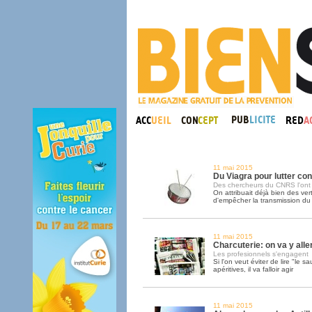
11 mai 2015
Du Viagra pour lutter con
Des chercheurs du CNRS l'ont 
On attribuait déjà bien des ver
d'empêcher la transmission du 
11 mai 2015
Charcuterie: on va y alle
Les profesionnels s'engagent
Si l'on veut éviter de lire "le 
apéritives, il va falloir agir
11 mai 2015