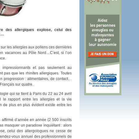
 plus en 2016
fs n'a pas été inutile
e des allergiques explose, celui des
er…
ur les allergies aux pollens ces dernières
en vacances au Pôle Nord…C’est, si l’on
nce.
ont impressionnants et pas seulement au
nt pas que les rhinites allergiques. Toutes
en progression : alimentaires, de contact…
Français sur quatre.
gie qui se tient à Paris du 22 au 24 avril
 le rapport entre les allergies et la vie
 de plus en plus évident existe entre les
 affirmé d’année en année (2 500 inscrits
pas masquer un paradoxe inquiétant : alors
ose, celui des allergologues ne cesse de
 rendez-vous annuel des professionnels de