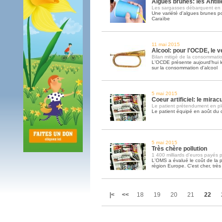
Algues brunes: les Antill
Les sargasses débarquent en
Une variété d'algues brunes po
Caraïbe
11 mai 2015
Alcool: pour l'OCDE, le ve
Bilan mitigé de la consommati
L'OCDE présente aujourd'hui l
sur la consommation d'alcool
5 mai 2015
Coeur artificiel: le mirac
Le patient prétendument en pl
Le patient équipé en août du 
5 mai 2015
Très chère pollution
1 400 milliards d'euros payés p
L'OMS a évalué le coût de la p
région Europe. C'est cher, très 
|<
<<
18
19
20
21
22