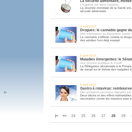
La sécurité alimentaire, invitée
L'hygiène est dans l'assiette
La Journée mondiale de la Santé est,
sécurité alimentaire
6 avril 2015
Drogues: le cannabis gagne du 
Une information du Baromètre Santé 
Le cannabis s'affirme comme la drogue 
des adultes l'ont déjà essayé
6 avril 2015
Maladies émergentes: le Sénat 
Une réunion publique le 9 avril
La Délégation sénatoriale à la Prospe
de travail sur le thème des maladies 
6 avril 2015
Gastro à rotavirus: rembours
/>
Des accidents vaccinaux signalés par
Deux décès et des effets indésirables
vaccination contre les rotavirus mise 
|<
<<
24
25
26
27
28
29