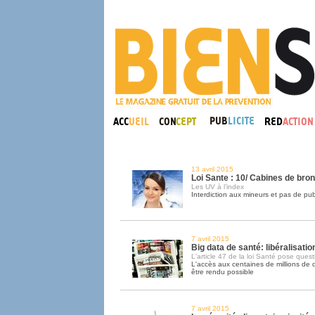
13 avril 2015
Loi Sante : 10/ Cabines de bro
Les UV à l’index
Interdiction aux mineurs et pas de publ
7 avril 2015
Big data de santé: libéralisatio
L'article 47 de la loi Santé pose quest
L'accès aux centaines de millions de 
être rendu possible
7 avril 2015