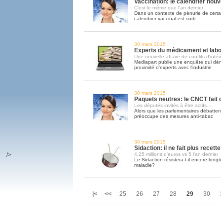
Vaccination: le calendrier nouv
C'est le même que l'an dernier
Dans un contexte de pénurie de certa
calendrier vaccinal est sorti
30 mars 2015
Experts du médicament et labo
Une nouvelle affaire de conflits d'intér
Mediapart publie une enquête qui dén
proximité d'experts avec l'industrie
30 mars 2015
Paquets neutres: le CNCT fai
Les députés invités à être actifs...
Alors que les parlementaires débattent
préoccupe des mesures anti-tabac
30 mars 2015
Sidaction: il ne fait plus recette
/>
4,25 millions d'euros vs 5 l'an dernier
Le Sidaction résistera-t-il encore long
maladie?
|<
<<
25
26
27
28
29
30