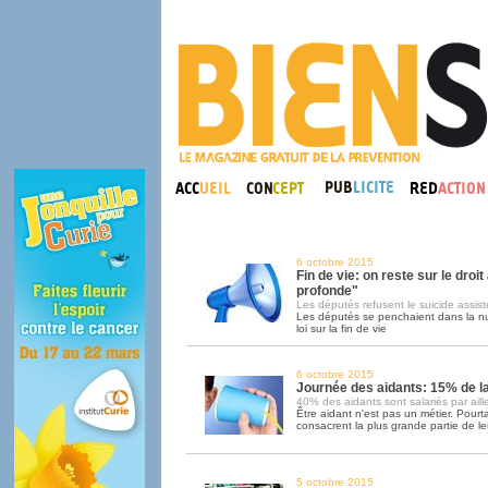
6 octobre 2015
Fin de vie: on reste sur le droit
profonde"
Les députés refusent le suicide assist
Les députés se penchaient dans la nui
loi sur la fin de vie
6 octobre 2015
Journée des aidants: 15% de l
40% des aidants sont salariés par aill
Être aidant n'est pas un métier. Pour
consacrent la plus grande partie de le
5 octobre 2015