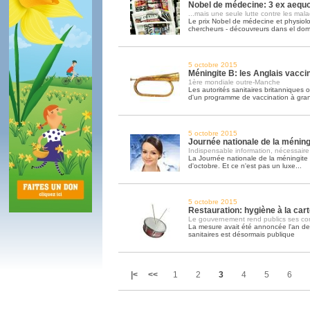
Nobel de médecine: 3 ex aequo.
...mais une seule lutte contre les mala
Le prix Nobel de médecine et physiol
chercheurs - découvreurs dans el do
5 octobre 2015
Méningite B: les Anglais vacc
1ère mondiale outre-Manche
Les autorités sanitaires britanniques 
d'un programme de vaccination à gra
5 octobre 2015
Journée nationale de la méning
Indispensable information, nécessaire
La Journée nationale de la méningite
d'octobre. Et ce n'est pas un luxe...
5 octobre 2015
Restauration: hygiène à la cart
Le gouvernement rend publics ses cont
La mesure avait été annoncée l'an dern
sanitaires est désormais publique
|<
<<
1
2
3
4
5
6