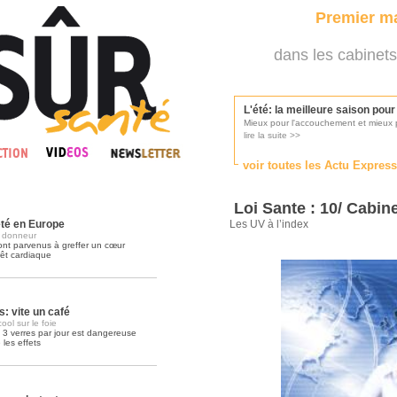
Premier ma
dans les cabinets
L'été: la meilleure saison pou
Mieux pour l'accouchement et mieux p
lire la suite >>
voir toutes les Actu Expres
Les médecins appelés à se pr
Consultés par l'Ordre des médecins, p
Loi Sante : 10/ Cabi
lire la suite >>
êté en Europe
Les UV à l’index
u donneur
ont parvenus à greffer un cœur
êt cardiaque
Une campagne de pub pour ai
La pub au service des praticiens?
lire la suite >>
s: vite un café
cool sur le foie
3 verres par jour est dangereuse
 les effets
DMP, l'Arlésienne va devenir r
Déploiement prévu au 4ème trimestr
lire la suite >>