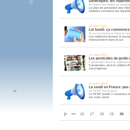
Génériques: les répartite
Ils voient des failles au systèm
Le plan de promotion des méd
vraiment convaincu les réparti
30 mars 2015
Loi Santé: ça commence
Et ça recommence dans la rue
Les médecins ferment à nouvea
redescendent dans la rue
24 mars 2015
Les pesticides de jardin
5 pesticides dans le collimate
5 pesticides, dont le célèbre
cancérigènes
24 mars 2015
La santé en France: pas 
/>
Le HCSP fait le point
Le HCSP publie 2 nouveaux rapp
sur notre santé
|<
<<
26
27
28
29
30