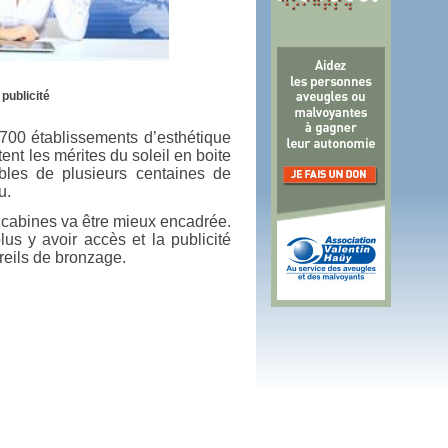
 plus en 2016
fs n'a pas été inutile
 publicité
 700 établissements d’esthétique
ent les mérites du soleil en boite
bles de plusieurs centaines de
u.
s cabines va être mieux encadrée.
us y avoir accès et la publicité
areils de bronzage.