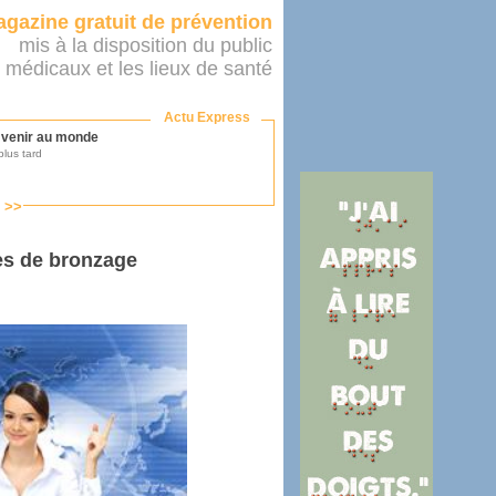
gazine gratuit de prévention
mis à la disposition du public
 médicaux et les lieux de santé
Actu Express
r venir au monde
lus tard
s >>
ononcer sur le système de santé
as par le ministère...
nes de bronzage
mer son médecin
éalité
e 2016