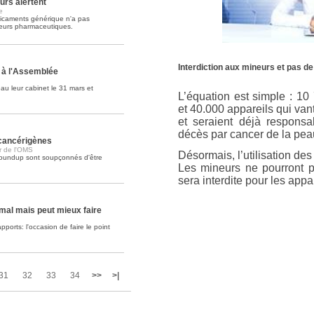
urs alertent
e
icaments générique n'a pas
Soins palliatifs: 40 millions de
teurs pharmaceutiques.
La journée mondiale des soins palliati
lire la suite >>
Interdiction aux mineurs et pas de
 à l'Assemblée
u leur cabinet le 31 mars et
L’équation est simple : 10
et 40.000 appareils qui vant
et seraient déjà responsa
décès par cancer de la pea
 cancérigènes
ur de l'OMS
Désormais, l’utilisation de
 Roundup sont soupçonnés d'être
Les mineurs ne pourront pl
sera interdite pour les app
mal mais peut mieux faire
orts: l'occasion de faire le point
31
32
33
34
>>
>|