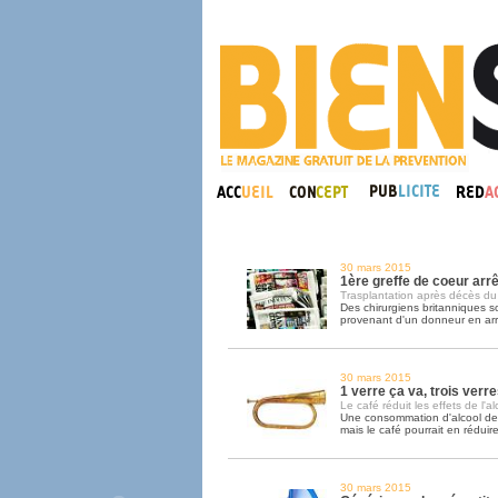
30 mars 2015
1ère greffe de coeur arr
Trasplantation après décès d
Des chirurgiens britanniques s
provenant d'un donneur en arr
30 mars 2015
1 verre ça va, trois verre
Le café réduit les effets de l'al
Une consommation d'alcool de 
mais le café pourrait en réduire
30 mars 2015