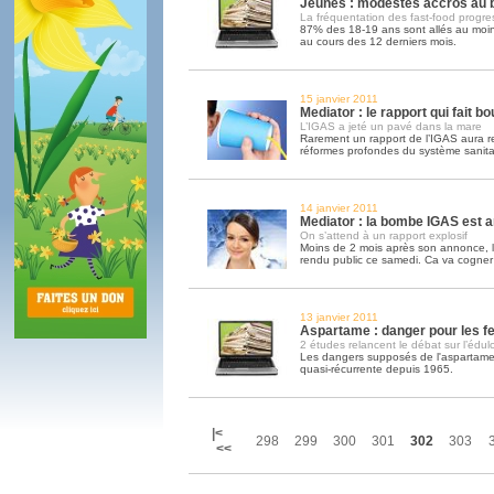
Jeunes : modestes accros au 
La fréquentation des fast-food progr
87% des 18-19 ans sont allés au moin
au cours des 12 derniers mois.
15 janvier 2011
Mediator : le rapport qui fait b
L’IGAS a jeté un pavé dans la mare
Rarement un rapport de l’IGAS aura r
réformes profondes du système sanit
14 janvier 2011
Mediator : la bombe IGAS est 
On s’attend à un rapport explosif
Moins de 2 mois après son annonce, l
rendu public ce samedi. Ca va cogne
13 janvier 2011
Aspartame : danger pour les f
2 études relancent le débat sur l’édul
Les dangers supposés de l'aspartame f
quasi-récurrente depuis 1965.
|<
298
299
300
301
302
303
<<