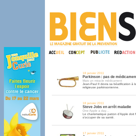
18 janvier 2011
Parkinson : pas de médicamen
Mais un miracle médicament
Jean-Paul II devra sa béatification à 
religieuse parkinsonienne.
18 janvier 2011
Steve Jobs en arrêt maladie
One Apple a day…
Le charismatique patron d’Apple doit 
s’occuper de sa santé.
17 janvier 2011