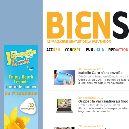
30 decembre 2010
Isabelle Caro s’est envolée
Décès de la figure emblématique de l’
Celle qui, en 2007, a permis de faire 
d’une pneumopathie mi-novembre.
29 decembre 2010
Grippe : la vaccination au frigo
L'effet retard de la grippe H1N1
Alors que le seuil épidémique va être f
boycottent la vaccination.
28 decembre 2010