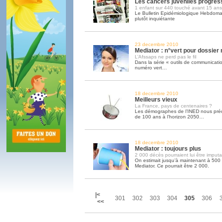
Les cancers juvéniles progres
1 enfant sur 440 touché avant 15 ans
Le Bulletin Epidémiologique Hebdoma
plutôt inquiétante
23 decembre 2010
Mediator : n°vert pour dossier 
L’Afssaps ne perd pas le fil
Dans la série « outils de communication
numéro vert…
18 decembre 2010
Meilleurs vieux
La France, pays de centenaires ?
Les démographes de l’INED nous préd
de 100 ans à l’horizon 2050…
18 decembre 2010
Mediator : toujours plus
2 000 décès pourraient lui être imputa
On estimait jusqu’à maintenant à 500
Mediator. Ce pourrait être 2 000.
|<
301
302
303
304
305
306
<<