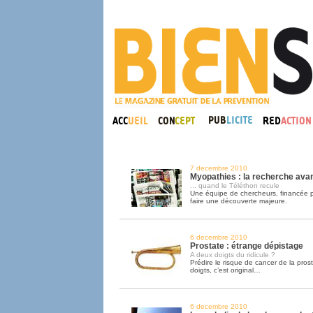
7 decembre 2010
Myopathies : la recherche ava
... quand le Téléthon recule
Une équipe de chercheurs, financée pa
faire une découverte majeure.
6 decembre 2010
Prostate : étrange dépistage
A deux doigts du ridicule ?
Prédire le risque de cancer de la pros
doigts, c’est original…
6 decembre 2010