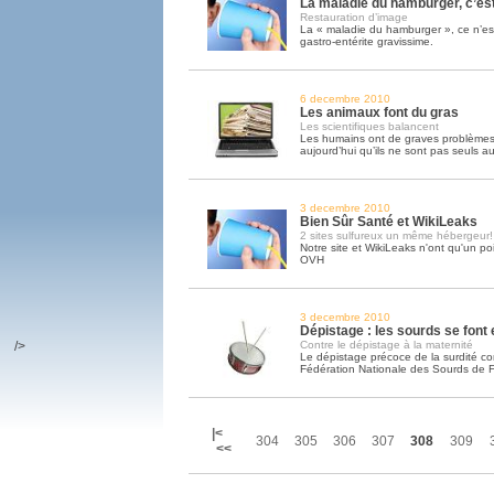
La maladie du hamburger, c’est 
Restauration d’image
La « maladie du hamburger », ce n’est
gastro-entérite gravissime.
6 decembre 2010
Les animaux font du gras
Les scientifiques balancent
Les humains ont de graves problèmes
aujourd’hui qu’ils ne sont pas seuls 
3 decembre 2010
Bien Sûr Santé et WikiLeaks
2 sites sulfureux un même hébergeur!
Notre site et WikiLeaks n'ont qu'un p
OVH
3 decembre 2010
Dépistage : les sourds se font
/>
Contre le dépistage à la maternité
Le dépistage précoce de la surdité co
Fédération Nationale des Sourds de 
|<
304
305
306
307
308
309
<<