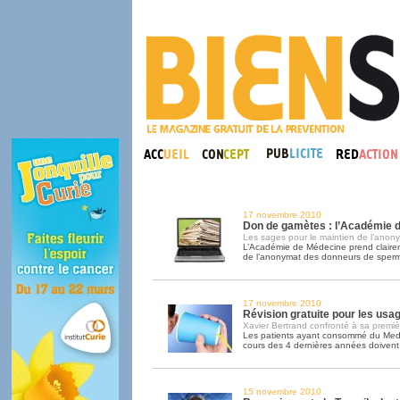
17 novembre 2010
Don de gamètes : l’Académie d
Les sages pour le maintien de l’anon
L’Académie de Médecine prend clairem
de l’anonymat des donneurs de sper
17 novembre 2010
Révision gratuite pour les usa
Xavier Bertrand confronté à sa premièr
Les patients ayant consommé du Medi
cours des 4 dernières années doivent 
15 novembre 2010