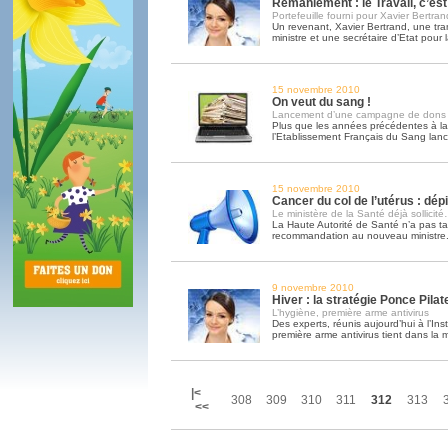
Remaniement : le Travail, c’est
Portefeuille fourni pour Xavier Bertran
Un revenant, Xavier Bertrand, une tra
ministre et une secrétaire d’Etat pour 
15 novembre 2010
On veut du sang !
Lancement d’une campagne de dons
Plus que les années précédentes à 
l’Etablissement Français du Sang lan
15 novembre 2010
Cancer du col de l’utérus : d
Le ministère de la Santé déjà sollicit
La Haute Autorité de Santé n’a pas ta
recommandation au nouveau ministre
9 novembre 2010
Hiver : la stratégie Ponce Pilat
L’hygiène, première arme antivirus
Des experts, réunis aujourd’hui à l’Inst
première arme antivirus tient dans la
|<
308
309
310
311
312
313
<<