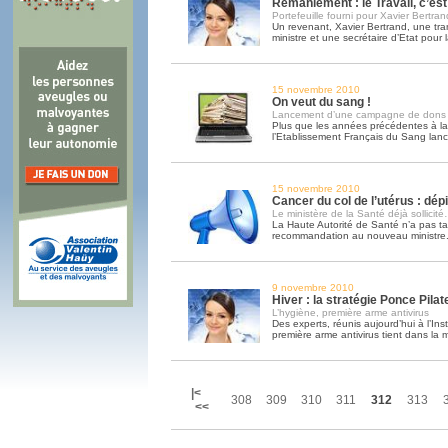
Remaniement : le Travail, c’est
Portefeuille fourni pour Xavier Bertran
Un revenant, Xavier Bertrand, une tra
ministre et une secrétaire d’Etat pour 
15 novembre 2010
On veut du sang !
Lancement d’une campagne de dons
Plus que les années précédentes à 
l’Etablissement Français du Sang lan
15 novembre 2010
Cancer du col de l’utérus : d
Le ministère de la Santé déjà sollicit
La Haute Autorité de Santé n’a pas ta
recommandation au nouveau ministre
9 novembre 2010
Hiver : la stratégie Ponce Pilat
L’hygiène, première arme antivirus
Des experts, réunis aujourd’hui à l’Inst
première arme antivirus tient dans la
|<
308
309
310
311
312
313
<<