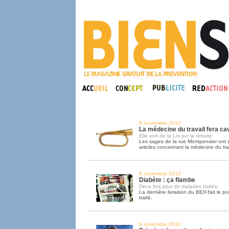
9 novembre 2010
La médecine du travail fera cav
Elle sort de la Loi sur la retraite
Les sages de la rue Montpensier ont 
articles concernant la médecine du trav
9 novembre 2010
Diabète : ça flambe
Deux fois plus de malades traités
La dernière livraison du BEH fait le po
traité.
8 novembre 2010