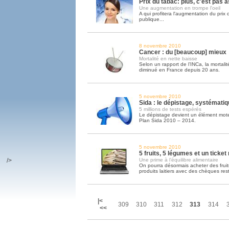
Prix du tabac: plus, c'est pas 
Une augmentation en trompe l'oeil
A qui profitera l'augmentation du prix
publique...
8 novembre 2010
Cancer : du [beaucoup] mieux
Mortalité en nette baisse
Selon un rapport de l’INCa, la mortal
diminué en France depuis 20 ans.
5 novembre 2010
Sida : le dépistage, systémat
5 millions de tests espérés
Le dépistage devient un élément mote
Plan Sida 2010 – 2014.
5 novembre 2010
5 fruits, 5 légumes et un ticket
/>
Une prime à l’équilibre alimentaire
On pourra désormais acheter des frui
produits laitiers avec des chèques res
|<
309
310
311
312
313
314
<<