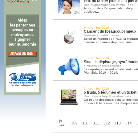
Prix du tabac: plus, c'est pas 
Une augmentation en trompe l'oeil
A qui profitera l'augmentation du prix
publique...
8 novembre 2010
Cancer : du [beaucoup] mieux
Mortalité en nette baisse
Selon un rapport de l’INCa, la mortal
diminué en France depuis 20 ans.
5 novembre 2010
Sida : le dépistage, systémat
5 millions de tests espérés
Le dépistage devient un élément mote
Plan Sida 2010 – 2014.
5 novembre 2010
5 fruits, 5 légumes et un ticket
Une prime à l’équilibre alimentaire
On pourra désormais acheter des frui
produits laitiers avec des chèques res
|<
309
310
311
312
313
314
<<