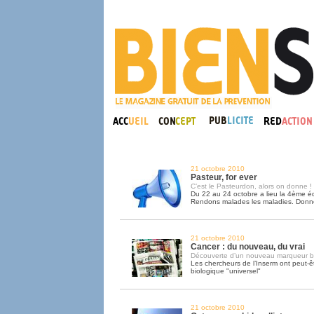
21 octobre 2010
Pasteur, for ever
C’est le Pasteurdon, alors on donne !
Du 22 au 24 octobre a lieu la 4ème é
Rendons malades les maladies. Donn
21 octobre 2010
Cancer : du nouveau, du vrai
Découverte d’un nouveau marqueur b
Les chercheurs de l’Inserm ont peut-
biologique "universel"
21 octobre 2010