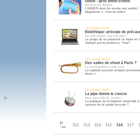
Outox : gros bidon d’intox
Bonjour les dégâts
L’ANSES vient de rendre son verdict : 
dégrisante », c’est du bidon.
20 octobre 2010
Bioéthique: principe de précauti
Ou précaution, par principe?
Le projet de loi présenté ce matin en 
marqué par la prudence. Trop?
19 octobre 2010
Des salles de shoot à Paris ?
La municipalité a voté pour
La capitale pourrait compter prochain
shoot ».
18 octobre 2010
La pipe donne le cancer
/>
Non, pas celle-là, l’autre !
La pratique de la fellation serait-elle à 
cancers de la cavité buccale ?
|<
312
313
314
315
316
317
<<