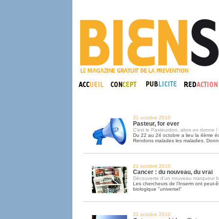
21 octobre 2010
Pasteur, for ever
C’est le Pasteurdon, alors on donne !
Du 22 au 24 octobre a lieu la 4ème é
Rendons malades les maladies. Donn
21 octobre 2010
Cancer : du nouveau, du vrai
Découverte d’un nouveau marqueur b
Les chercheurs de l’Inserm ont peut-
biologique "universel"
21 octobre 2010