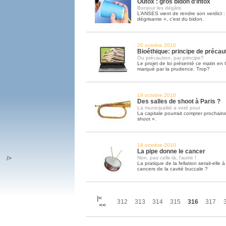
Outox : gros bidon d’intox
Bonjour les dégâts
L’ANSES vient de rendre son verdict : 
dégrisante », c’est du bidon.
20 octobre 2010
Bioéthique: principe de précauti
Ou précaution, par principe?
Le projet de loi présenté ce matin en 
marqué par la prudence. Trop?
19 octobre 2010
Des salles de shoot à Paris ?
La municipalité a voté pour
La capitale pourrait compter prochain
shoot ».
18 octobre 2010
La pipe donne le cancer
/>
Non, pas celle-là, l’autre !
La pratique de la fellation serait-elle à 
cancers de la cavité buccale ?
|<
312
313
314
315
316
317
<<