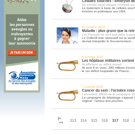
Cellules souches : embryon d
Un premier essai clinique contesté a
Le traitement à base de cellules sou
émotion et polémique aux USA.
12 octobre 2010
Maladie : plus grave que la retr
Les Français ne sont pas prêts à paye
Le Collectif inter associatif sur la sa
devrait interpeller le Gouvernement…
8 octobre 2010
Les hôpitaux militaires sortent
Ils affichent un déficit record
Ils sont 9 et, avec, 280 millions d’euros
le 1er déficit hospitalier de France…
7 octobre 2010
Cancer du sein : l’octobre ros
Lancement officiel de la campagne 2
La campagne de dépistage s’appuie c
original : l’amour des proches.
|<
313
314
315
316
317
318
<<