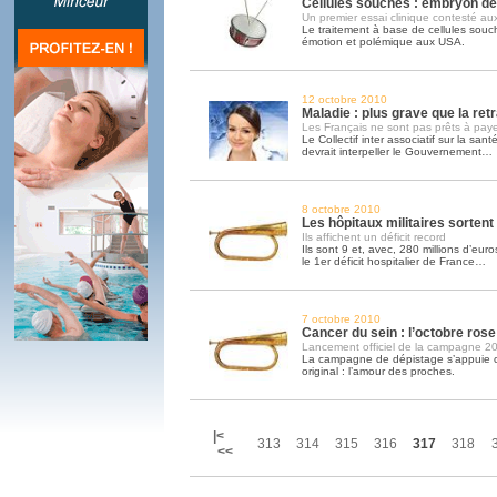
Cellules souches : embryon d
Un premier essai clinique contesté a
Le traitement à base de cellules sou
émotion et polémique aux USA.
12 octobre 2010
Maladie : plus grave que la retr
Les Français ne sont pas prêts à paye
Le Collectif inter associatif sur la sa
devrait interpeller le Gouvernement…
8 octobre 2010
Les hôpitaux militaires sortent
Ils affichent un déficit record
Ils sont 9 et, avec, 280 millions d’euros
le 1er déficit hospitalier de France…
7 octobre 2010
Cancer du sein : l’octobre ros
Lancement officiel de la campagne 2
La campagne de dépistage s’appuie c
original : l’amour des proches.
|<
313
314
315
316
317
318
<<