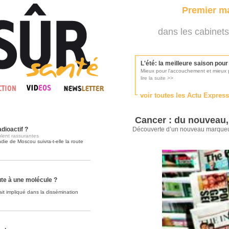
Premier ma
dans les cabinets
L'été: la meilleure saison pou
Mieux pour l'accouchement et mieux p
lire la suite >>
voir toutes les Actu Expres
Les médecins appelés à se pr
Consultés par l'Ordre des médecins, p
Cancer : du nouveau,
lire la suite >>
dioactif ?
Découverte d’un nouveau marqueu
ulent rassurantes
die de Moscou suivra-t-elle la route
Une campagne de pub pour ai
La pub au service des praticiens?
lire la suite >>
ute à une molécule ?
it impliqué dans la dissémination
DMP, l'Arlésienne va devenir r
Déploiement prévu au 4ème trimestr
lire la suite >>