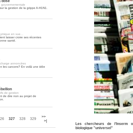
a dose
ion gouvernementale
ur la gestion de la grippe A-H1N1.
Soins palliatifs: 40 millions de
La journée mondiale des soins palliati
lire la suite >>
thymique en vue…
ent laisser croire ses récentes
bonne santé.
e
n charge annoncées
en les cancers? En voilà une idée
bellion
ifs de gestion
nt de dire non au projet de
on.
>>
26
327
328
329
>|
Les chercheurs de l’Inserm o
biologique "universel"