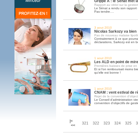
Grippe A : le Sénat met l
Rapport au vitriol sur la gest
Le Sénat a rendu son rapport s
Pas tendre….
3 aout 2010
Nicolas Sarkozy va bien
Pas de nouveau malaise lipo
Contrairement à ce que pourrai
déclarations, Sarkozy est en 
1 aout 2010
Les ALD en point de mir
Premières baisses de prise e
Et si l'on remboursait moins bi
qu'elle est bonne !
1 aout 2010
CNAM : vent estival de ré
Rejet de la convention d’object
Le Conseil d'administration vie
convention d'objectifs de gesti
|<
321
322
323
324
325
3
<<