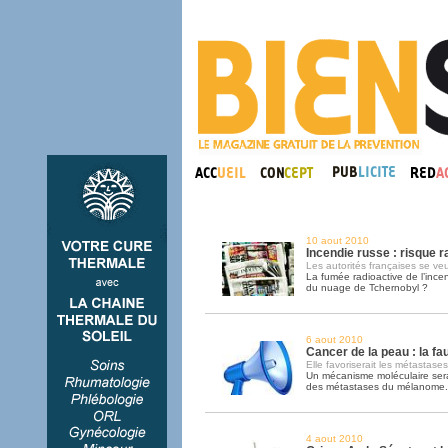
10 aout 2010
Incendie russe : risque ra
Les autorités françaises se ve
La fumée radioactive de l’incen
du nuage de Tchernobyl ?
6 aout 2010
Cancer de la peau : la fa
Elle favoriserait les métastases
Un mécanisme moléculaire sera
des métastases du mélanome.
4 aout 2010