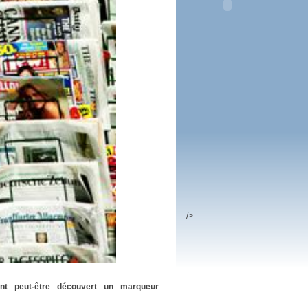
 plus en 2016
fs n'a pas été inutile
/>
nt peut-être découvert un marqueur