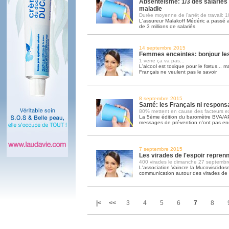
Absentéisme: 1/3 des salariés 
maladie
Durée moyenne de l'arrêt de travail: 1
L'assureur Malakoff Médéric a passé a
de 3 millions de salariés
14 septembre 2015
Femmes enceintes: bonjour le
1 verre ça va pas...
L'alcool est toxique pour le fœtus... m
Français ne veulent pas le savoir
8 septembre 2015
Santé: les Français ni respons
80% mettent en cause des facteurs ex
La 5ème édition du baromètre BVA/A
messages de prévention n'ont pas enco
7 septembre 2015
Les virades de l'espoir repren
400 virades le dimanche 27 septembr
L'association Vaincre la Mucoviscidos
communication autour des virades de l
|<
<<
3
4
5
6
7
8