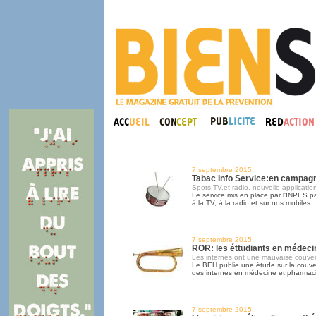
7 septembre 2015
Tabac Info Service:en campag
Spots TV,et radio, nouvelle applicatio
Le service mis en place par l'INPES 
à la TV, à la radio et sur nos mobiles
7 septembre 2015
ROR: les éttudiants en médeci
Les internes ont une mauvaise couver
Le BEH publie une étude sur la couv
des internes en médecine et pharmac
7 septembre 2015