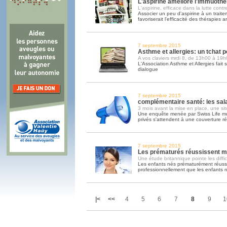
L'aspirine améliore l'immuothé
L'aspirine, efficace dans la lutte contr
Associer un peu d'aspirine à un trait
favoriserait l'efficacité des thérapies a
7 septembre 2015
Asthme et allergies: un tchat p
A vos claviers mrdi 8, de 13h00 à 19h
L'Association Asthme et Allergies fait 
dialogue
7 septembre 2015
complémentaire santé: les sala
3 mois avant la mise en place, une si
Une enquête menée par Swiss Life mon
privés s'attendent à une couverture ré
7 septembre 2015
Les prématurés réussissent mo
Une étude britannique pointe les diffi
Les enfants nés prématurément réussi
professionnellement que les enfants 
|<
<<
4
5
6
7
8
9
1