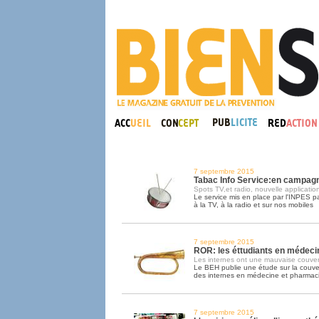
7 septembre 2015
Tabac Info Service:en campag
Spots TV,et radio, nouvelle applicatio
Le service mis en place par l'INPES 
à la TV, à la radio et sur nos mobiles
7 septembre 2015
ROR: les éttudiants en médeci
Les internes ont une mauvaise couver
Le BEH publie une étude sur la couv
des internes en médecine et pharmac
7 septembre 2015