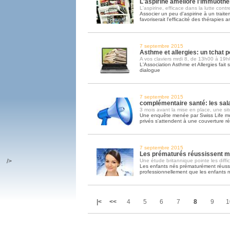
L'aspirine améliore l'immuothé
L'aspirine, efficace dans la lutte contr
Associer un peu d'aspirine à un trait
favoriserait l'efficacité des thérapies a
7 septembre 2015
Asthme et allergies: un tchat p
A vos claviers mrdi 8, de 13h00 à 19h
L'Association Asthme et Allergies fait 
dialogue
7 septembre 2015
complémentaire santé: les sala
3 mois avant la mise en place, une si
Une enquête menée par Swiss Life mon
privés s'attendent à une couverture ré
7 septembre 2015
Les prématurés réussissent mo
/>
Une étude britannique pointe les diffi
Les enfants nés prématurément réussi
professionnellement que les enfants 
|<
<<
4
5
6
7
8
9
1