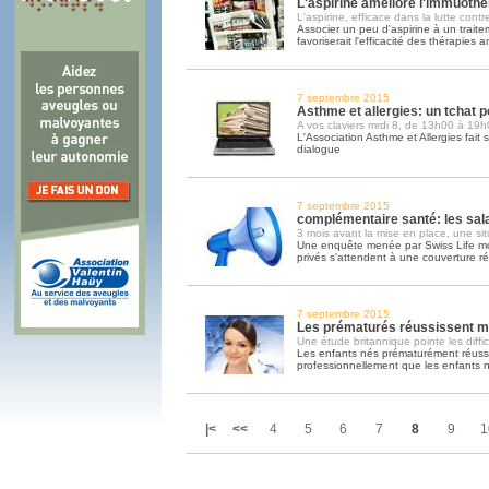
L'aspirine améliore l'immuothé
L'aspirine, efficace dans la lutte contr
Associer un peu d'aspirine à un trait
favoriserait l'efficacité des thérapies a
7 septembre 2015
Asthme et allergies: un tchat p
A vos claviers mrdi 8, de 13h00 à 19h
L'Association Asthme et Allergies fait 
dialogue
7 septembre 2015
complémentaire santé: les sala
3 mois avant la mise en place, une si
Une enquête menée par Swiss Life mon
privés s'attendent à une couverture ré
7 septembre 2015
Les prématurés réussissent mo
Une étude britannique pointe les diffi
Les enfants nés prématurément réussi
professionnellement que les enfants 
|<
<<
4
5
6
7
8
9
1