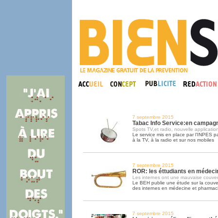
7 septembre 2015
Tabac Info Service:en campag
Spots TV,et radio, nouvelle applicatio
Le service mis en place par l'INPES 
à la TV, à la radio et sur nos mobiles
7 septembre 2015
ROR: les éttudiants en médeci
Les internes ont une mauvaise couver
Le BEH publie une étude sur la couv
des internes en médecine et pharmac
7 septembre 2015