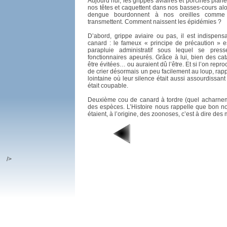
Aujourd’hui, les grippes aviaires et porcines pla
nos têtes et caquettent dans nos basses-cours alo
dengue bourdonnent à nos oreilles comme 
transmettent. Comment naissent les épidémies ?
D’abord, grippe aviaire ou pas, il est indispen
canard : le fameux « principe de précaution » e
parapluie administratif sous lequel se pre
fonctionnaires apeurés. Grâce à lui, bien des cat
être évitées… ou auraient dû l’être. Et si l’on repro
de crier désormais un peu facilement au loup, rap
lointaine où leur silence était aussi assourdissa
était coupable.
Deuxième cou de canard à tordre (quel acharnemen
des espèces. L’Histoire nous rappelle que bon 
étaient, à l’origine, des zoonoses, c’est à dire de
/>