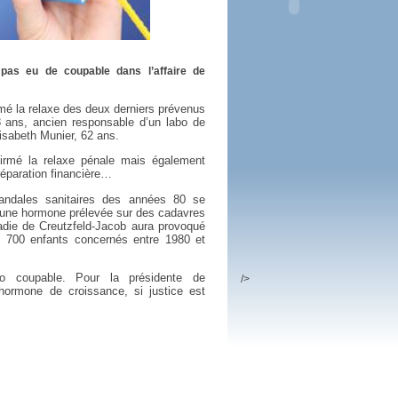
 plus en 2016
fs n'a pas été inutile
 pas eu de coupable dans l’affaire de
rmé la relaxe des deux derniers prévenus
 ans, ancien responsable d’un labo de
lisabeth Munier, 62 ans.
irmé la relaxe pénale mais également
 réparation financière…
andales sanitaires des années 80 se
 : une hormone prélevée sur des cadavres
ladie de Creutzfeld-Jacob aura provoqué
 700 enfants concernés entre 1980 et
o coupable. Pour la présidente de
/>
’hormone de croissance, si justice est