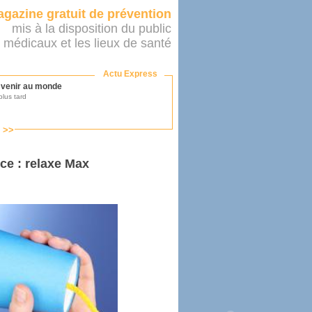
gazine gratuit de prévention
mis à la disposition du public
 médicaux et les lieux de santé
Actu Express
r venir au monde
lus tard
s >>
ononcer sur le système de santé
as par le ministère...
e : relaxe Max
mer son médecin
éalité
e 2016