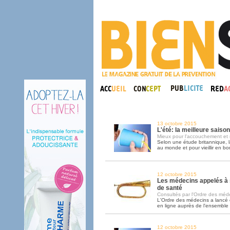
13 octobre 2015
L'été: la meilleure saiso
Mieux pour l'accouchement et 
Selon une étude britannique, l
au monde et pour vieillir en bo
12 octobre 2015
Les médecins appelés à 
de santé
Consultés par l'Ordre des médec
L'Ordre des médecins a lancé
en ligne auprès de l'ensemble
12 octobre 2015