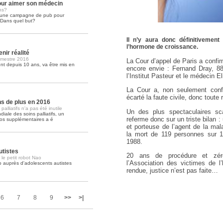
ur aimer son médecin
ns?
é une campagne de pub pour
Soins palliatifs: 40 millions de
. Dans quel but?
La journée mondiale des soins palliati
lire la suite >>
Il n’y aura donc définitivement
l’hormone de croissance.
nir réalité
imestre 2016
La Cour d’appel de Paris a confi
t depuis 10 ans, va être mis en
encore envie : Fernand Dray, 88
l’Institut Pasteur et le médecin E
La Cour a, non seulement conf
écarté la faute civile, donc toute
ons de plus en 2016
lliatifs n'a pas été inutile
Un des plus spectaculaires sc
iale des soins palliatifs, un
referme donc sur un triste bilan
ros supplémentaires a é
et porteuse de l’agent de la ma
la mort de 119 personnes sur 1
1988.
utistes
20 ans de procédure et zér
 le petit robot Nao
l’Association des victimes de l
o auprès d'adolescents autistes
rendue, justice n’est pas faite…
6
7
8
9
>>
>|