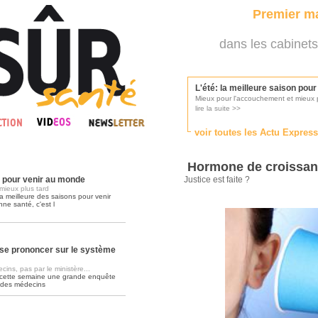
Premier ma
dans les cabinets
L'été: la meilleure saison pou
Mieux pour l'accouchement et mieux p
lire la suite >>
voir toutes les Actu Expres
Les médecins appelés à se pr
Consultés par l'Ordre des médecins, p
Hormone de croissanc
lire la suite >>
n pour venir au monde
Justice est faite ?
mieux plus tard
a meilleure des saisons pour venir
nne santé, c'est l
Une campagne de pub pour ai
La pub au service des praticiens?
lire la suite >>
se prononcer sur le système
ins, pas par le ministère...
 cette semaine une grande enquête
DMP, l'Arlésienne va devenir r
 des médecins
Déploiement prévu au 4ème trimestr
lire la suite >>