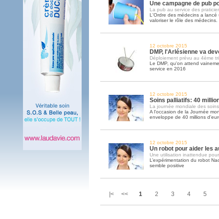
Une campagne de pub po
La pub au service des praticie
L'Ordre des médecins a lanc
valoriser le rôle des médecins
12 octobre 2015
DMP, l'Arlésienne va deve
Déploiement prévu au 4ème tr
Le DMP, qu'on attend vainemen
service en 2016
12 octobre 2015
Soins palliatifs: 40 milli
La journée mondiale des soins pa
A l'occasion de la Journée mond
enveloppe de 40 millions d'eu
12 octobre 2015
Un robot pour aider les a
Une utilisation inattendue pour
L’expérimentation du robot Na
semble positive
|< <<
1
2
3
4
5