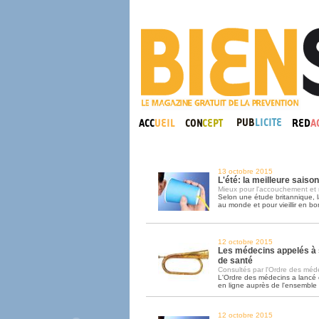
13 octobre 2015
L'été: la meilleure saiso
Mieux pour l'accouchement et 
Selon une étude britannique, l
au monde et pour vieillir en bo
12 octobre 2015
Les médecins appelés à 
de santé
Consultés par l'Ordre des médec
L'Ordre des médecins a lancé
en ligne auprès de l'ensemble
12 octobre 2015