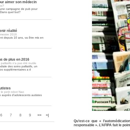
ur aimer son médecin
ns?
é une campagne de pub pour
Soins palliatifs: 40 millions de
. Dans quel but?
La journée mondiale des soins palliati
lire la suite >>
nir réalité
imestre 2016
t depuis 10 ans, va être mis en
ons de plus en 2016
lliatifs n'a pas été inutile
iale des soins palliatifs, un
ros supplémentaires a é
utistes
 le petit robot Nao
o auprès d'adolescents autistes
6
7
8
9
>>
>|
Qu’est-ce que « l’automédicatio
responsable ». L’AFIPA fait le point