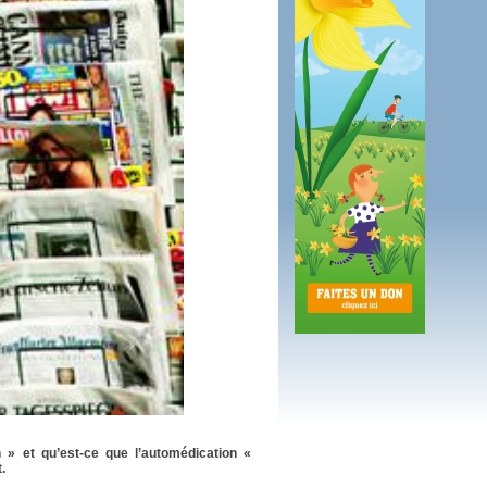
 plus en 2016
fs n'a pas été inutile
n » et qu’est-ce que l’automédication «
.