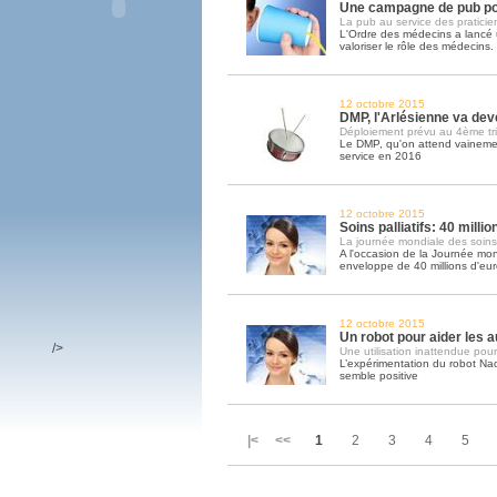
Une campagne de pub po
La pub au service des praticie
L'Ordre des médecins a lanc
valoriser le rôle des médecins
12 octobre 2015
DMP, l'Arlésienne va deve
Déploiement prévu au 4ème tr
Le DMP, qu'on attend vainemen
service en 2016
12 octobre 2015
Soins palliatifs: 40 milli
La journée mondiale des soins pa
A l'occasion de la Journée mond
enveloppe de 40 millions d'eu
12 octobre 2015
Un robot pour aider les a
/>
Une utilisation inattendue pour
L’expérimentation du robot Na
semble positive
|< <<
1
2
3
4
5