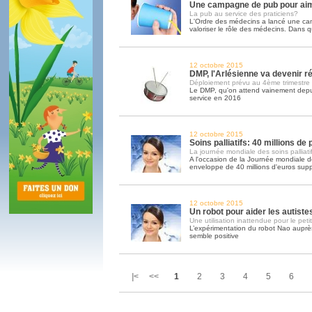
Une campagne de pub pour ai
La pub au service des praticiens?
L'Ordre des médecins a lancé une c
valoriser le rôle des médecins. Dans q
12 octobre 2015
DMP, l'Arlésienne va devenir ré
Déploiement prévu au 4ème trimestre
Le DMP, qu'on attend vainement depui
service en 2016
12 octobre 2015
Soins palliatifs: 40 millions de
La journée mondiale des soins palliatif
A l'occasion de la Journée mondiale des
enveloppe de 40 millions d'euros sup
12 octobre 2015
Un robot pour aider les autiste
Une utilisation inattendue pour le peti
L’expérimentation du robot Nao auprès
semble positive
|< <<
1
2
3
4
5
6