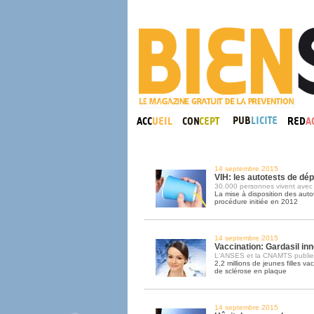
14 septembre 2015
VIH: les autotests de dé
30.000 personnes vivent avec l
La mise à disposition des auto
procédure initiée en 2012
14 septembre 2015
Vaccination: Gardasil in
L'ANSES et la CNAMTS publien
2,2 millions de jeunes filles v
de sclérose en plaque
14 septembre 2015