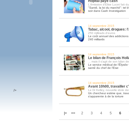
Hôpital paye cash
L'émission d'Elise Lucet fait du
"Santé, la loi du marché": tel éta
soir dans Cash Investigation
14 septembre 2015
Tabac, alcool, drogues: l
250 millirads d'euros
Le coût annuel des addictions p
240 milliards
14 septembre 2015
Le bilan de François Holla
... mais il s'agit de son bilan d
Le service médical de l’Élysée 
santé du chef de l'Etat
14 septembre 2015
Avant 10h00, travailler c'
/>
Le Dr Kelley, nouvelle idole des
Un chercheur estime que, travai
s'apparente à de la torture
|<
<<
2
3
4
5
6