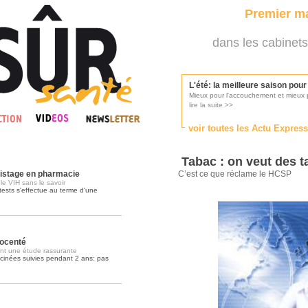
Premier ma
dans les cabinets
L'été: la meilleure saison pou
Mieux pour l'accouchement et mieux p
lire la suite >>
voir toutes les Actu Expres
Les médecins appelés à se pr
Consultés par l'Ordre des médecins, p
Tabac : on veut des t
lire la suite >>
pistage en pharmacie
C’est ce que réclame le HCSP
e VIH sans le savoir
tests s'effectue au terme d'une
Une campagne de pub pour ai
La pub au service des praticiens?
lire la suite >>
nocenté
t une étude rassurante
accinées suivies pendant 2 ans: pas
DMP, l'Arlésienne va devenir r
Déploiement prévu au 4ème trimestr
lire la suite >>