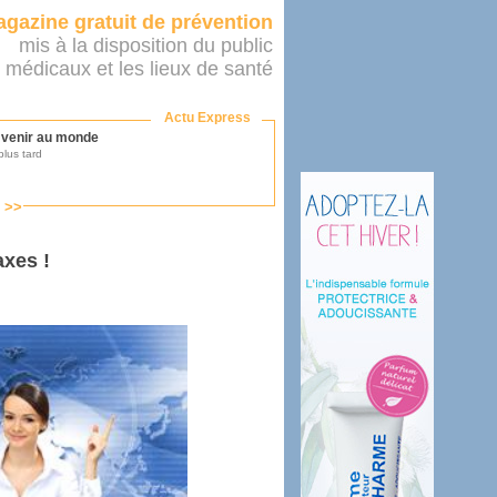
gazine gratuit de prévention
mis à la disposition du public
 médicaux et les lieux de santé
Actu Express
r venir au monde
lus tard
s >>
ononcer sur le système de santé
as par le ministère...
axes !
mer son médecin
éalité
e 2016