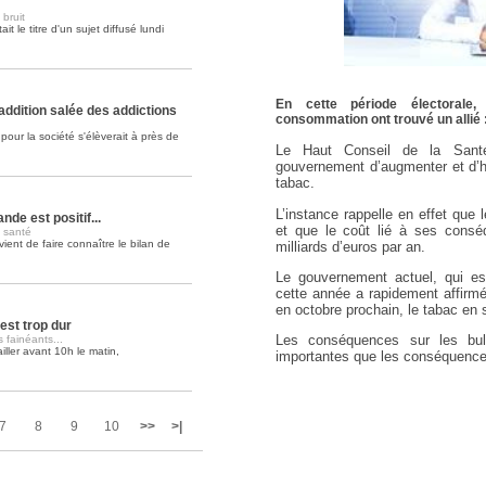
 bruit
it le titre d'un sujet diffusé lundi
Soins palliatifs: 40 millions de
La journée mondiale des soins palliati
lire la suite >>
En cette période électorale
'addition salée des addictions
consommation ont trouvé un allié 
our la société s'élèverait à près de
Le Haut Conseil de la Sant
gouvernement d’augmenter et d’h
tabac.
L’instance rappelle en effet que
nde est positif...
et que le coût lié à ses consé
e santé
vient de faire connaître le bilan de
milliards d’euros par an.
Le gouvernement actuel, qui es
cette année a rapidement affirmé
en octobre prochain, le tabac en 
est trop dur
Les conséquences sur les bul
 fainéants...
ller avant 10h le matin,
importantes que les conséquences
7
8
9
10
>>
>|