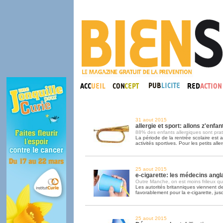
31 aout 2015
allergie et sport: allons z'enfant
88% des enfants allergiques sont pra
La période de la rentrée scolaire est au
activités sportives. Pour les petits alle
25 aout 2015
e-cigarette: les médecins angla
Outre Manche, on est moins frileux qu'
Les autorités britanniques viennent d
favorablement pour la e-cigarette, jus
25 aout 2015