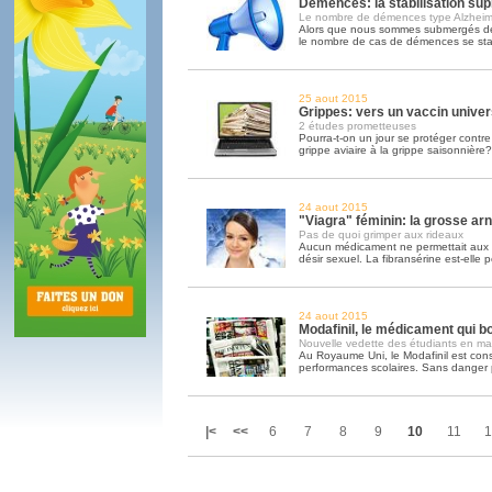
Démences: la stabilisation sup
Le nombre de démences type Alzheime
Alors que nous sommes submergés de 
le nombre de cas de démences se sta
25 aout 2015
Grippes: vers un vaccin univer
2 études prometteuses
Pourra-t-on un jour se protéger contre 
grippe aviaire à la grippe saisonnière?
24 aout 2015
"Viagra" féminin: la grosse ar
Pas de quoi grimper aux rideaux
Aucun médicament ne permettait aux 
désir sexuel. La fibransérine est-elle p
24 aout 2015
Modafinil, le médicament qui bo
Nouvelle vedette des étudiants en mal
Au Royaume Uni, le Modafinil est co
performances scolaires. Sans danger par
|<
<<
6
7
8
9
10
11
1