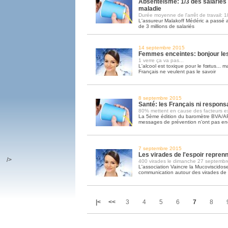
Absentéisme: 1/3 des salariés 
maladie
Durée moyenne de l'arrêt de travail: 1
L'assureur Malakoff Médéric a passé a
de 3 millions de salariés
14 septembre 2015
Femmes enceintes: bonjour le
1 verre ça va pas...
L'alcool est toxique pour le fœtus... m
Français ne veulent pas le savoir
8 septembre 2015
Santé: les Français ni respons
80% mettent en cause des facteurs ex
La 5ème édition du baromètre BVA/A
messages de prévention n'ont pas enco
7 septembre 2015
Les virades de l'espoir repren
/>
400 virades le dimanche 27 septembr
L'association Vaincre la Mucoviscidos
communication autour des virades de l
|<
<<
3
4
5
6
7
8