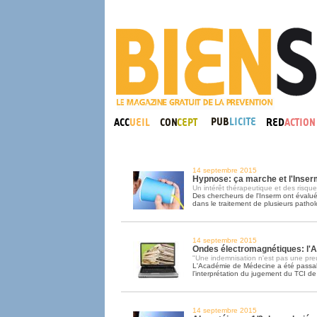
14 septembre 2015
Hypnose: ça marche et l'Inser
Un intérêt thérapeutique et des risques
Des chercheurs de l'Inserm ont évalué 
dans le traitement de plusieurs pathol
14 septembre 2015
Ondes électromagnétiques: l'A
"Une indemnisation n'est pas une preu
L'Académie de Médecine a été passa
l’interprétation du jugement du TCI d
14 septembre 2015