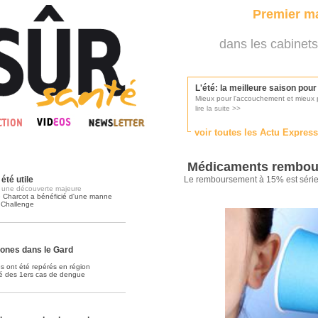
Premier ma
dans les cabinets
L'été: la meilleure saison pou
Mieux pour l'accouchement et mieux p
lire la suite >>
voir toutes les Actu Expres
Les médecins appelés à se pr
Consultés par l'Ordre des médecins, p
Médicaments rembours
lire la suite >>
été utile
Le remboursement à 15% est séri
et une découverte majeure
e Charcot a bénéficié d'une manne
 Challenge
Une campagne de pub pour ai
La pub au service des praticiens?
lire la suite >>
ones dans le Gard
s ont été repérés en région
tré des 1ers cas de dengue
DMP, l'Arlésienne va devenir r
Déploiement prévu au 4ème trimestr
lire la suite >>