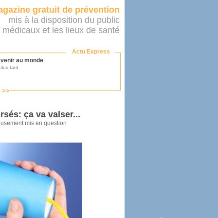
gazine gratuit de prévention
mis à la disposition du public
 médicaux et les lieux de santé
Actu Express
r venir au monde
lus tard
s >>
ononcer sur le système de santé
as par le ministère...
és: ça va valser...
eusement mis en question
mer son médecin
éalité
e 2016