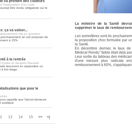
lle va prendre des couleurs
 l'instauration d'un code
urrait être rendu obligatoire sur le
Soins palliatifs: 40 millions de
La journée mondiale des soins palliati
lire la suite >>
La ministre de la Santé devra
supprimer le taux de remboursem
 ça va valser...
érieusement mis en question
Les somnifères vont-ils prochainem
t prochainement se voir proposer de
la proposition choc formulée par un
sement à 15%
la Santé.
En décembre dernier, le taux de
Médical Rendu" faible était déjà p
Leur sortie du tableau des médicame
té à la rentrée
d'une mesure plus radicale enco
l Cymes et Jacques Draussin
remboursement à 60%, s'appliquan
ssin lanceront en septembre un
à fort tirage
talisations que pour le
uchés
nous rappelle que l'alcool demeure
é publique
2
13
14
15
>>
>|