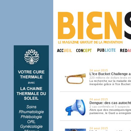
24 aout 2015
L'Ice Bucket Challenge a 
220 millions de dollars levés 
La recherche sur la maladie d
inespérée grâce à l'Ice Bucket
24 aout 2015
Dengue: des cas autocht
2 cas confirmés et 5 suspects
Alors que des moustiques-tigre
parisienne, le Gard a enregis
24 aout 2015