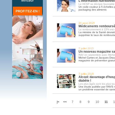
L'information nutritionne
Le HCSP se déclare favorable à
Un code couleur à 5 échelles po
packaging des aliments
24 aout 2015
Médicaments remboursés:
Le remboursement à 15% est s
La ministre de la Santé devrai
supprimer le taux de rembour
7 juillet 2015
Un nouveau magazine san
RdV en septembre avec Miche
Michel Cymes et Jacques Drau
magazine de prévention gratuit 
7 juillet 2015
Alcool: davantage d'hospi
diabète !
Les plus âgés sont les plus to
Une étude publiée par l'INVS 
un problème essentiel de sant
|<
<<
7
8
9
10
11
1